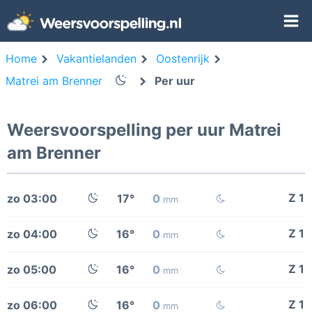
Home
Vakantielanden
Oostenrijk
Matrei am Brenner
Per uur
Weersvoorspelling per uur Matrei
am Brenner
Z 1
zo 03:00
17°
0
mm
Z 1
zo 04:00
16°
0
mm
Z 1
zo 05:00
16°
0
mm
Z 1
zo 06:00
16°
0
mm