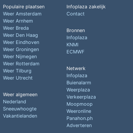
Populaire plaatsen
Infoplaza zakelijk
Weer Amsterdam
Contact
Weer Arnhem
Weer Breda
Bronnen
Weer Den Haag
Infoplaza
Weer Eindhoven
KNMI
Weer Groningen
ECMWF
Weer Nijmegen
Weer Rotterdam
Netwerk
Weer Tilburg
Infoplaza
Weer Utrecht
Buienalarm
Weerplaza
Weer algemeen
Verkeerplaza
Nederland
Moopmoop
Sneeuwhoogte
Weeronline
Vakantielanden
Panahon.ph
Adverteren