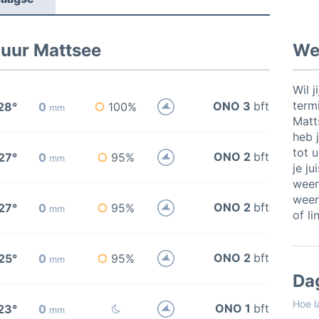
 uur Mattsee
Wee
Wil j
termi
ONO 3
bft
28°
0
100%
mm
Matt
heb j
tot 
ONO 2
bft
27°
0
95%
mm
je ju
weer
weer
ONO 2
bft
27°
0
95%
mm
of li
ONO 2
bft
25°
0
95%
mm
Da
Hoe l
ONO 1
bft
23°
0
mm