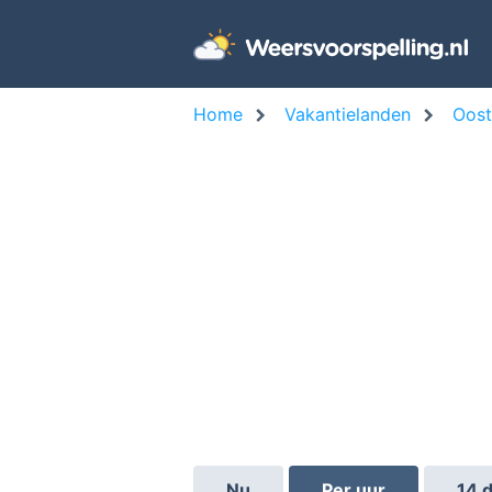
Home
Vakantielanden
Oost
Nu
Per uur
14 