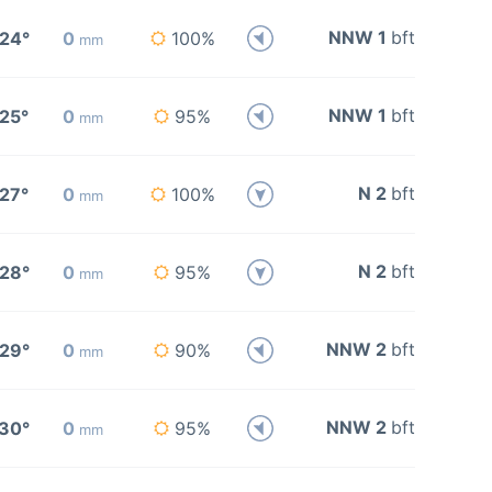
NNW 1
bft
24°
0
100%
mm
NNW 1
bft
25°
0
95%
mm
N 2
bft
27°
0
100%
mm
N 2
bft
28°
0
95%
mm
NNW 2
bft
29°
0
90%
mm
NNW 2
bft
30°
0
95%
mm