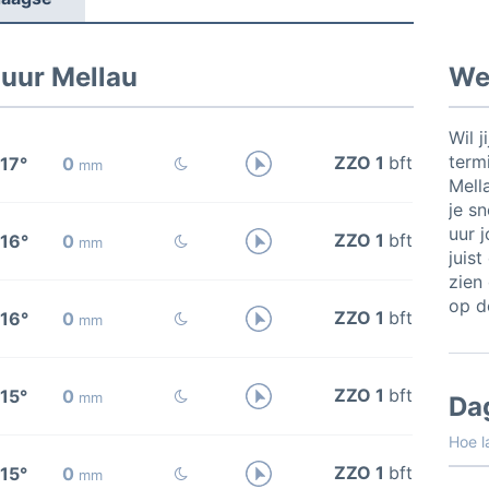
 uur Mellau
Wee
Wil j
termi
ZZO 1
bft
17°
0
mm
Mell
je sn
uur 
ZZO 1
bft
16°
0
mm
juis
zien 
op de
ZZO 1
bft
16°
0
mm
ZZO 1
bft
15°
0
mm
Da
Hoe l
ZZO 1
bft
15°
0
mm