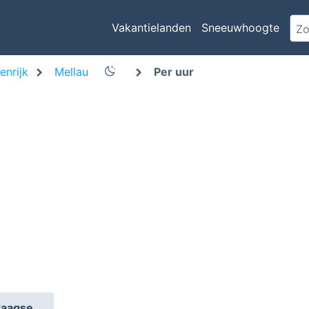
Vakantielanden
Sneeuwhoogte
enrijk
Mellau
Per uur
daagse