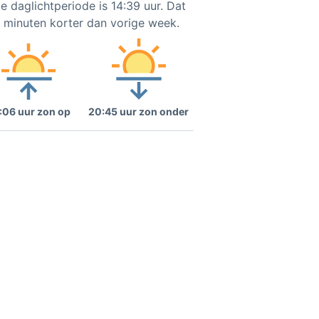
e daglichtperiode is 14:39 uur. Dat
0 minuten korter dan vorige week.
:06 uur zon op
20:45 uur zon onder