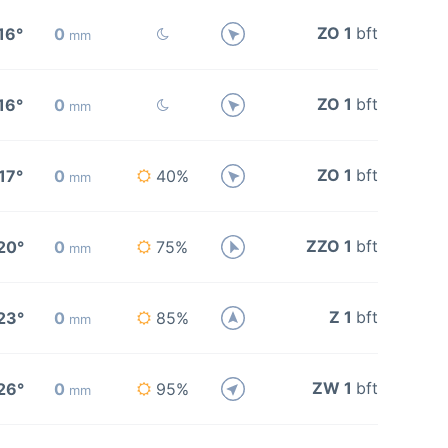
ZO 1
bft
16°
0
mm
ZO 1
bft
16°
0
mm
ZO 1
bft
17°
0
40%
mm
ZZO 1
bft
20°
0
75%
mm
Z 1
bft
23°
0
85%
mm
ZW 1
bft
26°
0
95%
mm