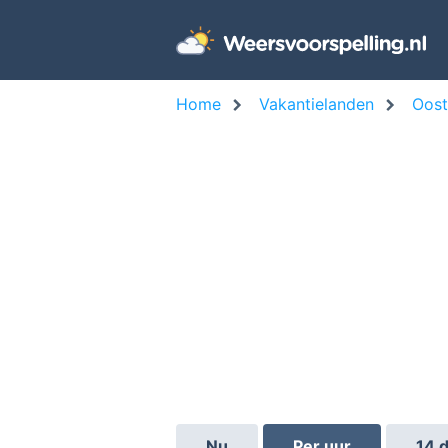
Home
Vakantielanden
Oost
Nu
Per uur
14 