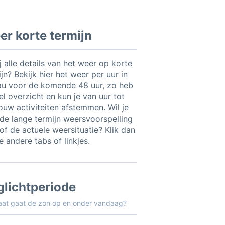
r korte termijn
ij alle details van het weer op korte
jn? Bekijk hier het weer per uur in
au voor de komende 48 uur, zo heb
el overzicht en kun je van uur tot
jouw activiteiten afstemmen. Wil je
t de lange termijn weersvoorspelling
of de actuele weersituatie? Klik dan
 andere tabs of linkjes.
glichtperiode
aat gaat de zon op en onder vandaag?