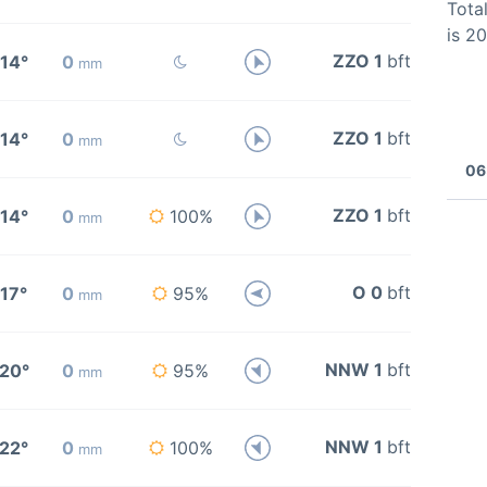
Total
is 2
ZZO 1
bft
14°
0
mm
ZZO 1
bft
14°
0
mm
06
ZZO 1
bft
14°
0
100%
mm
O 0
bft
17°
0
95%
mm
NNW 1
bft
20°
0
95%
mm
NNW 1
bft
22°
0
100%
mm