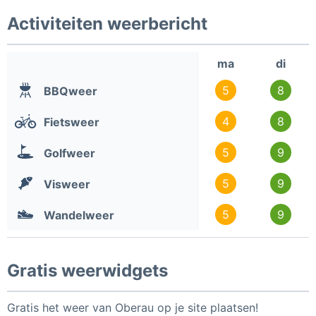
Activiteiten weerbericht
ma
di
5
8
BBQweer
4
8
Fietsweer
5
9
Golfweer
5
9
Visweer
5
9
Wandelweer
Gratis weerwidgets
Gratis het weer van Oberau op je site plaatsen!