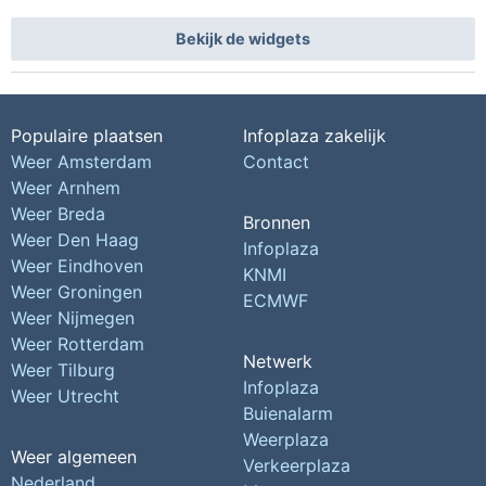
Bekijk de widgets
Populaire plaatsen
Infoplaza zakelijk
Weer Amsterdam
Contact
Weer Arnhem
Weer Breda
Bronnen
Weer Den Haag
Infoplaza
Weer Eindhoven
KNMI
Weer Groningen
ECMWF
Weer Nijmegen
Weer Rotterdam
Netwerk
Weer Tilburg
Infoplaza
Weer Utrecht
Buienalarm
Weerplaza
Weer algemeen
Verkeerplaza
Nederland