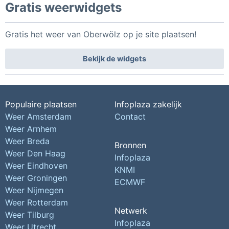
Gratis weerwidgets
Gratis het weer van Oberwölz op je site plaatsen!
Bekijk de widgets
Populaire plaatsen
Infoplaza zakelijk
Weer Amsterdam
Contact
Weer Arnhem
Weer Breda
Bronnen
Weer Den Haag
Infoplaza
Weer Eindhoven
KNMI
Weer Groningen
ECMWF
Weer Nijmegen
Weer Rotterdam
Netwerk
Weer Tilburg
Infoplaza
Weer Utrecht