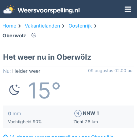
Home
Vakantielanden
Oostenrijk
Oberwölz
Het weer nu in Oberwölz
Nu:
Helder weer
09 augustus 02:00 uur
15°
NNW 1
0
mm
Vochtigheid 90%
Zicht 7.8 km
14-daagse weersvoorspelling voor Oberwölz