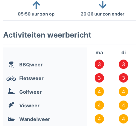
05:50 uur zon op
20:26 uur zon onder
Activiteiten weerbericht
ma
di
3
3
BBQweer
3
3
Fietsweer
4
4
Golfweer
4
4
Visweer
4
4
Wandelweer