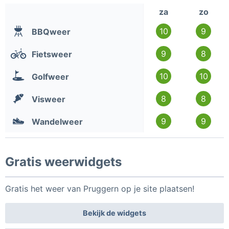
za
zo
10
9
BBQweer
9
8
Fietsweer
10
10
Golfweer
8
8
Visweer
9
9
Wandelweer
Gratis weerwidgets
Gratis het weer van Pruggern op je site plaatsen!
Bekijk de widgets