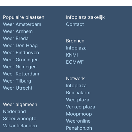
Populaire plaatsen
Infoplaza zakelijk
Weer Amsterdam
Contact
Weer Arnhem
Weer Breda
Bronnen
Weer Den Haag
Infoplaza
Weer Eindhoven
KNMI
Weer Groningen
ECMWF
Weer Nijmegen
Weer Rotterdam
Netwerk
Weer Tilburg
Infoplaza
Weer Utrecht
Buienalarm
Weerplaza
Weer algemeen
Verkeerplaza
Nederland
Moopmoop
Sneeuwhoogte
Weeronline
Vakantielanden
Panahon.ph