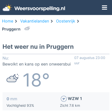
Home
Vakantielanden
Oostenrijk
Pruggern
Het weer nu in Pruggern
Nu:
07 augustus 23:00
uur
Bewolkt en kans op een onweersbui
18°
WZW 1
0
mm
Vochtigheid 93%
Zicht 7.6 km