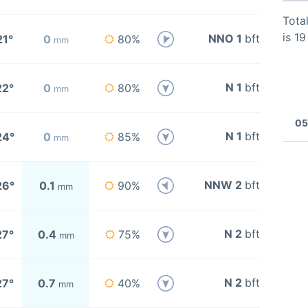
Total
is 1
NNO 1
bft
21°
0
80%
mm
N 1
bft
22°
0
80%
mm
05
N 1
bft
24°
0
85%
mm
NNW 2
bft
26°
0.1
90%
mm
N 2
bft
27°
0.4
75%
mm
N 2
bft
27°
0.7
40%
mm