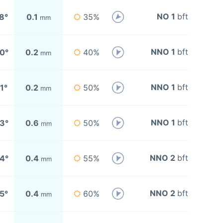
NO 1
bft
8°
0.1
35%
mm
NNO 1
bft
0°
0.2
40%
mm
NNO 1
bft
1°
0.2
50%
mm
NNO 1
bft
3°
0.6
50%
mm
NNO 2
bft
4°
0.4
55%
mm
NNO 2
bft
5°
0.4
60%
mm