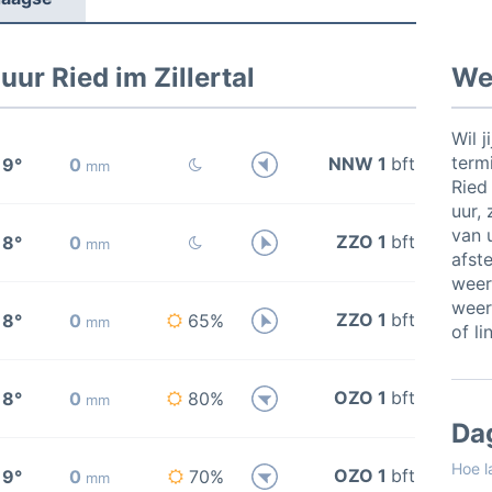
ur Ried im Zillertal
Wee
Wil j
termi
NNW 1
bft
19°
0
mm
Ried
uur, 
van u
ZZO 1
bft
18°
0
mm
afste
weer
weer
ZZO 1
bft
18°
0
65%
mm
of li
OZO 1
bft
18°
0
80%
mm
Da
Hoe l
OZO 1
bft
19°
0
70%
mm