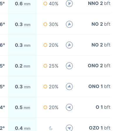
NNO 2
bft
5°
0.6
40%
mm
NO 2
bft
6°
0.3
30%
mm
NO 2
bft
6°
0.3
20%
mm
ONO 2
bft
5°
0.2
25%
mm
ONO 1
bft
5°
0.3
20%
mm
O 1
bft
4°
0.5
20%
mm
OZO 1
bft
2°
0.4
mm