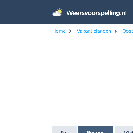
Home
Vakantielanden
Oost
Nu
Per uur
14 