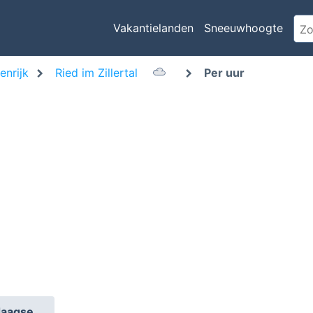
Vakantielanden
Sneeuwhoogte
enrijk
Ried im Zillertal
Per uur
daagse