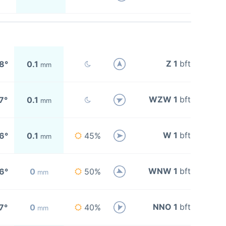
Z 1
bft
8°
0.1
mm
WZW 1
bft
7°
0.1
mm
W 1
bft
6°
0.1
45%
mm
WNW 1
bft
6°
0
50%
mm
NNO 1
bft
7°
0
40%
mm