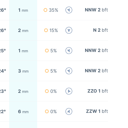
NNW 2
bft
26°
1
35%
mm
N 2
bft
26°
2
15%
mm
NNW 2
bft
25°
1
5%
mm
NNW 2
bft
24°
3
5%
mm
ZZO 1
bft
23°
2
0%
mm
ZZW 1
bft
22°
6
0%
mm