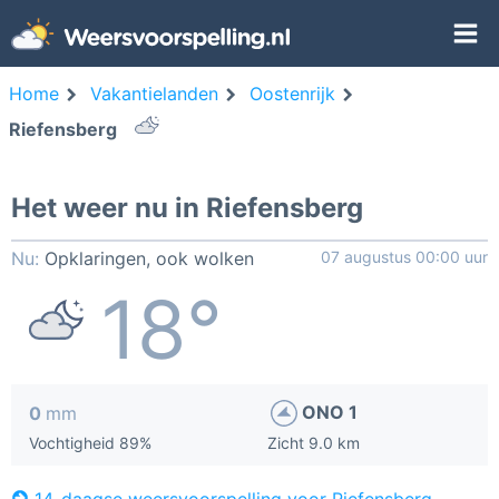
Home
Vakantielanden
Oostenrijk
Riefensberg
Het weer nu in Riefensberg
Nu:
Opklaringen, ook wolken
07 augustus 00:00 uur
18°
ONO 1
0
mm
Vochtigheid 89%
Zicht 9.0 km
14-daagse weersvoorspelling voor Riefensberg