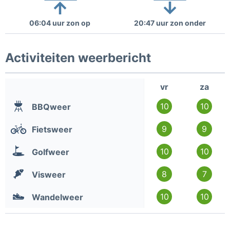
06:04 uur zon op
20:47 uur zon onder
Activiteiten weerbericht
vr
za
10
10
BBQweer
9
9
Fietsweer
10
10
Golfweer
8
7
Visweer
10
10
Wandelweer