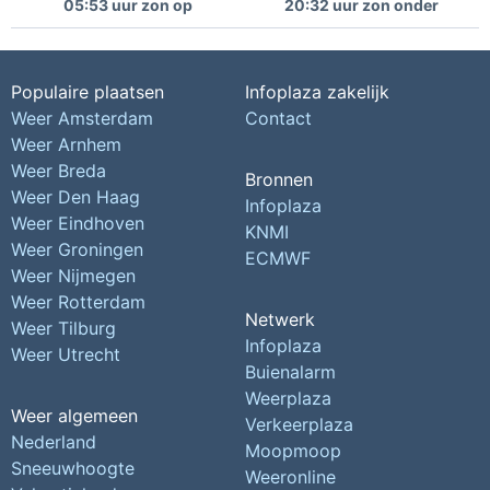
05:53 uur zon op
20:32 uur zon onder
Populaire plaatsen
Infoplaza zakelijk
Weer Amsterdam
Contact
Weer Arnhem
Weer Breda
Bronnen
Weer Den Haag
Infoplaza
Weer Eindhoven
KNMI
Weer Groningen
ECMWF
Weer Nijmegen
Weer Rotterdam
Netwerk
Weer Tilburg
Infoplaza
Weer Utrecht
Buienalarm
Weerplaza
Weer algemeen
Verkeerplaza
Nederland
Moopmoop
Sneeuwhoogte
Weeronline