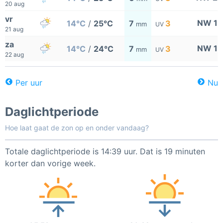
20 aug
vr
NW 1
14°C
/
25°C
7
3
mm
UV
21 aug
za
NW 1
14°C
/
24°C
7
3
mm
UV
22 aug
Per uur
Nu
Daglichtperiode
Hoe laat gaat de zon op en onder vandaag?
Totale daglichtperiode is 14:39 uur. Dat is 19 minuten
korter dan vorige week.