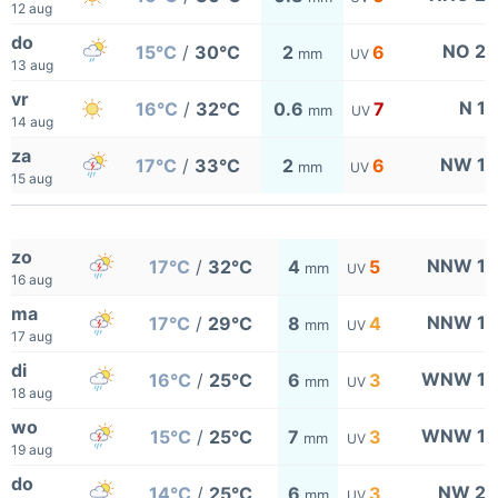
12 aug
do
NO 2
15°C
/
30°C
2
6
mm
UV
13 aug
vr
N 1
16°C
/
32°C
0.6
7
mm
UV
14 aug
za
NW 1
17°C
/
33°C
2
6
mm
UV
15 aug
zo
NNW 1
17°C
/
32°C
4
5
mm
UV
16 aug
ma
NNW 1
17°C
/
29°C
8
4
mm
UV
17 aug
di
WNW 1
16°C
/
25°C
6
3
mm
UV
18 aug
wo
WNW 1
15°C
/
25°C
7
3
mm
UV
19 aug
do
NW 2
14°C
/
25°C
6
3
mm
UV