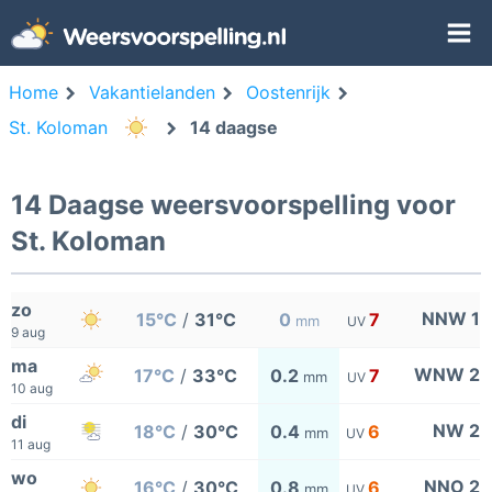
Home
Vakantielanden
Oostenrijk
St. Koloman
14 daagse
14 Daagse weersvoorspelling voor
St. Koloman
zo
NNW 1
15°C
/
31°C
0
7
mm
UV
9 aug
ma
WNW 2
17°C
/
33°C
0.2
7
mm
UV
10 aug
di
NW 2
18°C
/
30°C
0.4
6
mm
UV
11 aug
wo
NNO 2
16°C
/
30°C
0.8
6
mm
UV