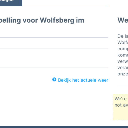
elling voor Wolfsberg im
Wee
De l
Wolf
comp
kome
verw
vera
onze
Bekijk het actuele weer
We're 
not av