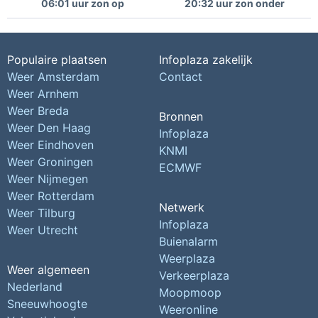
06:01 uur zon op
20:32 uur zon onder
Populaire plaatsen
Infoplaza zakelijk
Weer Amsterdam
Contact
Weer Arnhem
Weer Breda
Bronnen
Weer Den Haag
Infoplaza
Weer Eindhoven
KNMI
Weer Groningen
ECMWF
Weer Nijmegen
Weer Rotterdam
Netwerk
Weer Tilburg
Infoplaza
Weer Utrecht
Buienalarm
Weerplaza
Weer algemeen
Verkeerplaza
Nederland
Moopmoop
Sneeuwhoogte
Weeronline