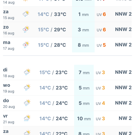
14 aug
za
NNW 2
14°C
/
33°C
1
6
mm
UV
15 aug
zo
NNW 2
15°C
/
29°C
3
6
mm
UV
16 aug
ma
NNW 2
15°C
/
28°C
8
5
mm
UV
17 aug
di
NNW 2
15°C
/
23°C
7
3
mm
UV
18 aug
wo
NNW 2
14°C
/
23°C
5
3
mm
UV
19 aug
do
NNW 2
14°C
/
24°C
5
4
mm
UV
20 aug
vr
NW 2
14°C
/
24°C
10
3
mm
UV
21 aug
za
NW 2
14°C
/
22°C
8
3
mm
UV