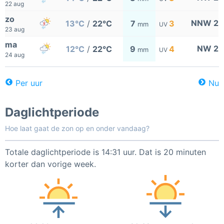
22 aug
zo
NNW 2
13°C
/
22°C
7
3
mm
UV
23 aug
ma
NW 2
12°C
/
22°C
9
4
mm
UV
24 aug
Per uur
Nu
Daglichtperiode
Hoe laat gaat de zon op en onder vandaag?
Totale daglichtperiode is 14:31 uur. Dat is 20 minuten
korter dan vorige week.