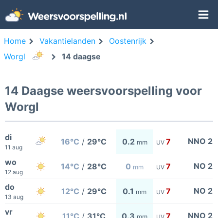
Home
Vakantielanden
Oostenrijk
Worgl
14 daagse
14 Daagse weersvoorspelling voor
Worgl
di
NNO 2
16°C
/
29°C
0.2
7
mm
UV
11 aug
wo
NO 2
14°C
/
28°C
0
7
mm
UV
12 aug
do
NO 2
12°C
/
29°C
0.1
7
mm
UV
13 aug
vr
NNO 2
11°C
/
31°C
0.3
7
mm
UV