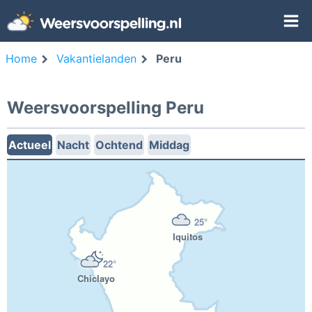
Home
Vakantielanden
Peru
Weersvoorspelling Peru
Actueel
Nacht
Ochtend
Middag
25°
Iquitos
22°
Chiclayo