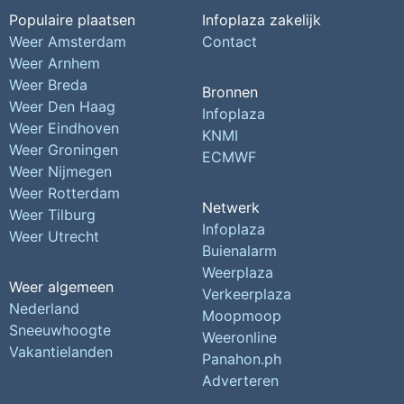
Populaire plaatsen
Infoplaza zakelijk
Weer Amsterdam
Contact
Weer Arnhem
Weer Breda
Bronnen
Weer Den Haag
Infoplaza
Weer Eindhoven
KNMI
Weer Groningen
ECMWF
Weer Nijmegen
Weer Rotterdam
Netwerk
Weer Tilburg
Infoplaza
Weer Utrecht
Buienalarm
Weerplaza
Weer algemeen
Verkeerplaza
Nederland
Moopmoop
Sneeuwhoogte
Weeronline
Vakantielanden
Panahon.ph
Adverteren