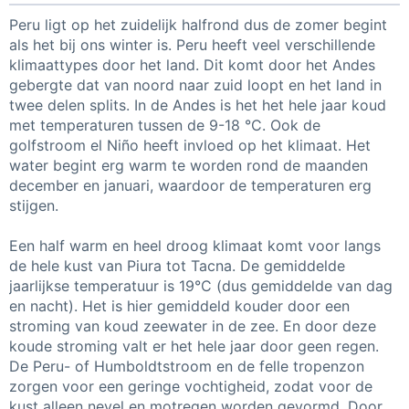
Peru ligt op het zuidelijk halfrond dus de zomer begint
als het bij ons winter is. Peru heeft veel verschillende
klimaattypes door het land. Dit komt door het Andes
gebergte dat van noord naar zuid loopt en het land in
twee delen splits. In de Andes is het het hele jaar koud
met temperaturen tussen de 9-18 °C. Ook de
golfstroom el Niño heeft invloed op het klimaat. Het
water begint erg warm te worden rond de maanden
december en januari, waardoor de temperaturen erg
stijgen.
Een half warm en heel droog klimaat komt voor langs
de hele kust van Piura tot Tacna. De gemiddelde
jaarlijkse temperatuur is 19°C (dus gemiddelde van dag
en nacht). Het is hier gemiddeld kouder door een
stroming van koud zeewater in de zee. En door deze
koude stroming valt er het hele jaar door geen regen.
De Peru- of Humboldtstroom en de felle tropenzon
zorgen voor een geringe vochtigheid, zodat voor de
kust alleen nevel en motregen worden gevormd. Door