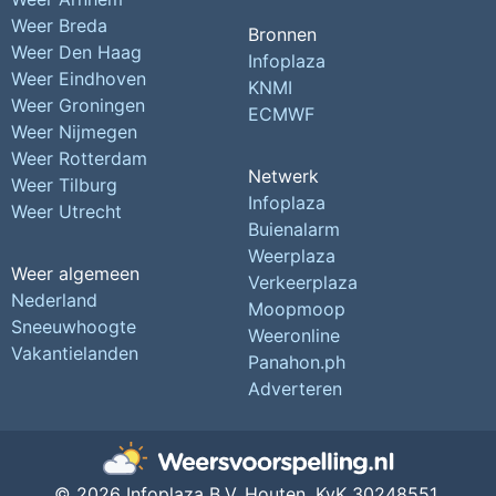
Weer Breda
Bronnen
Weer Den Haag
Infoplaza
Weer Eindhoven
KNMI
Weer Groningen
ECMWF
Weer Nijmegen
Weer Rotterdam
Netwerk
Weer Tilburg
Infoplaza
Weer Utrecht
Buienalarm
Weerplaza
Weer algemeen
Verkeerplaza
Nederland
Moopmoop
Sneeuwhoogte
Weeronline
Vakantielanden
Panahon.ph
Adverteren
© 2026 Infoplaza B.V. Houten,
KvK 30248551,