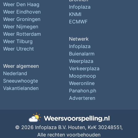
Weer Den Haag
Infoplaza
Weer Eindhoven
KNMI
Weer Groningen
ECMWF
Weer Nijmegen
Weer Rotterdam
Netwerk
Weer Tilburg
Infoplaza
Weer Utrecht
Buienalarm
Weerplaza
Weer algemeen
Verkeerplaza
Nederland
Moopmoop
Sneeuwhoogte
Weeronline
Vakantielanden
Panahon.ph
Adverteren
© 2026 Infoplaza B.V. Houten,
KvK 30248551,
Alle rechten voorbehouden