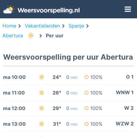
Home
Vakantielanden
Spanje
Abertura
Per uur
Weersvoorspelling per uur Abertura
O 1
ma 10:00
24°
0
100%
mm
WNW 1
ma 11:00
26°
0
100%
mm
W 2
ma 12:00
29°
0
100%
mm
WZW 2
ma 13:00
31°
0
100%
mm