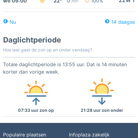
ZZW 1
wo 09:00
22°
0
100%
mm
Nu
14 daagse
Daglichtperiode
Hoe laat gaat de zon op en onder vandaag?
Totale daglichtperiode is 13:55 uur. Dat is 14 minuten
korter dan vorige week.
07:33 uur zon op
21:28 uur zon onder
Populaire plaatsen
Infoplaza zakelijk