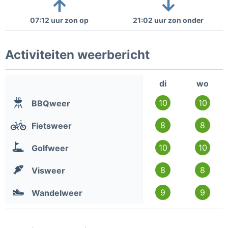
07:12 uur zon op
21:02 uur zon onder
Activiteiten weerbericht
di
wo
10
10
BBQweer
8
8
Fietsweer
10
10
Golfweer
8
8
Visweer
9
9
Wandelweer