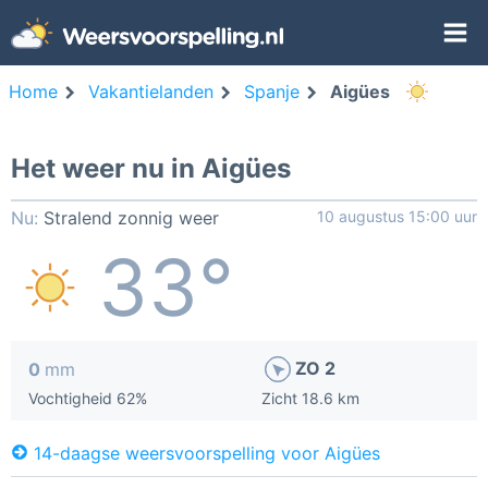
Home
Vakantielanden
Spanje
Aigües
Het weer nu in Aigües
Nu:
Stralend zonnig weer
10 augustus 15:00 uur
33°
ZO 2
0
mm
Vochtigheid 62%
Zicht 18.6 km
14-daagse weersvoorspelling voor Aigües