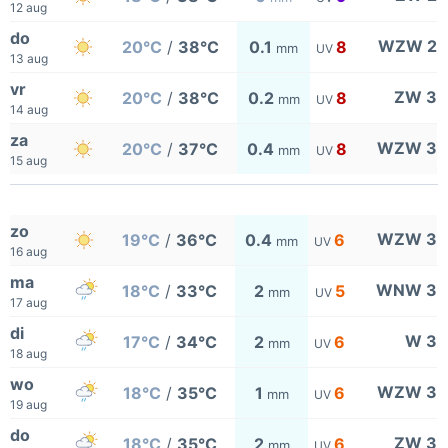
12 aug
do
WZW 2
20°C
/
38°C
0.1
8
mm
UV
13 aug
vr
ZW 3
20°C
/
38°C
0.2
8
mm
UV
14 aug
za
WZW 3
20°C
/
37°C
0.4
8
mm
UV
15 aug
zo
WZW 3
19°C
/
36°C
0.4
6
mm
UV
16 aug
ma
WNW 3
18°C
/
33°C
2
5
mm
UV
17 aug
di
W 3
17°C
/
34°C
2
6
mm
UV
18 aug
wo
WZW 3
18°C
/
35°C
1
6
mm
UV
19 aug
do
ZW 3
18°C
/
35°C
2
6
mm
UV