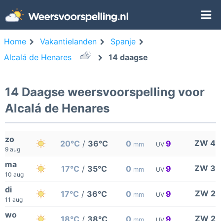
Home
Vakantielanden
Spanje
Alcalá de Henares
14 daagse
14 Daagse weersvoorspelling voor
Alcalá de Henares
zo
ZW 4
20°C
/
36°C
0
9
mm
UV
9 aug
ma
ZW 3
17°C
/
35°C
0
9
mm
UV
10 aug
di
ZW 2
17°C
/
36°C
0
9
mm
UV
11 aug
wo
ZW 2
18°C
/
38°C
0
9
mm
UV