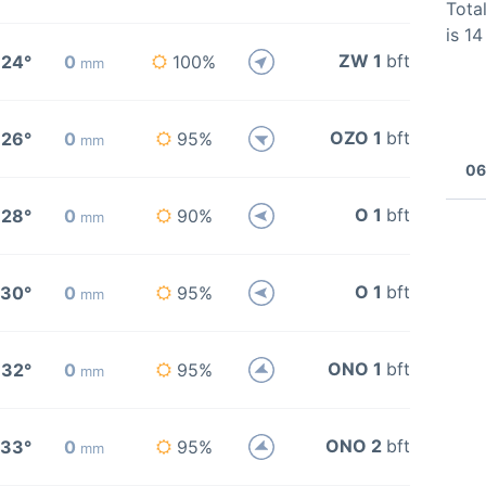
Total
is 1
ZW 1
bft
24°
0
100%
mm
OZO 1
bft
26°
0
95%
mm
06
O 1
bft
28°
0
90%
mm
O 1
bft
30°
0
95%
mm
ONO 1
bft
32°
0
95%
mm
ONO 2
bft
33°
0
95%
mm