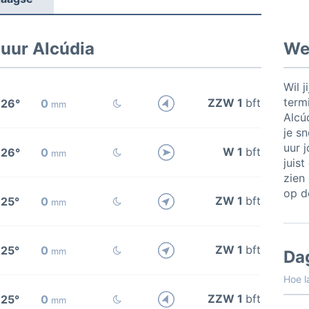
 uur Alcúdia
Wee
Wil j
termi
ZZW 1
bft
26°
0
mm
Alcú
je sn
uur 
W 1
bft
26°
0
mm
juis
zien 
op de
ZW 1
bft
25°
0
mm
ZW 1
bft
25°
0
mm
Da
Hoe l
ZZW 1
bft
25°
0
mm