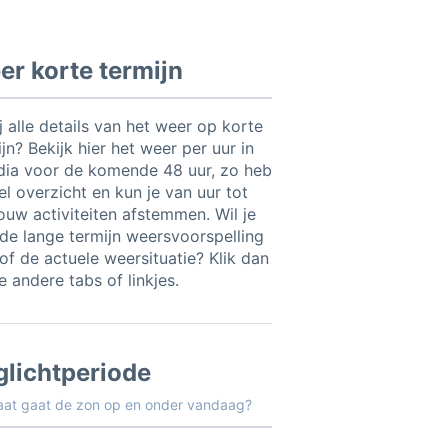
r korte termijn
ij alle details van het weer op korte
jn? Bekijk hier het weer per uur in
dia voor de komende 48 uur, zo heb
el overzicht en kun je van uur tot
jouw activiteiten afstemmen. Wil je
t de lange termijn weersvoorspelling
of de actuele weersituatie? Klik dan
 andere tabs of linkjes.
glichtperiode
aat gaat de zon op en onder vandaag?