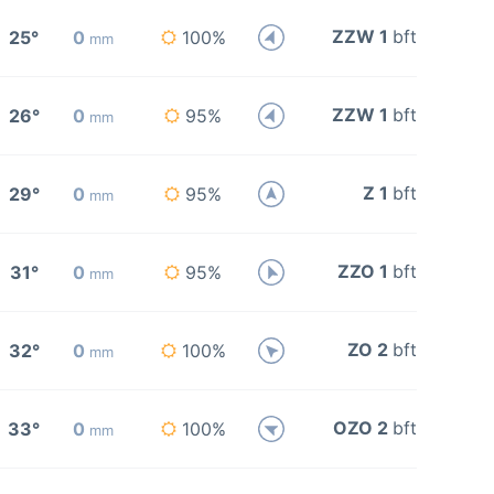
ZZW 1
bft
25°
0
100%
mm
ZZW 1
bft
26°
0
95%
mm
Z 1
bft
29°
0
95%
mm
ZZO 1
bft
31°
0
95%
mm
ZO 2
bft
32°
0
100%
mm
OZO 2
bft
33°
0
100%
mm