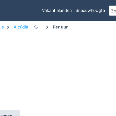
Vakantielanden
Sneeuwhoogte
je
Alcúdia
Per uur
daagse