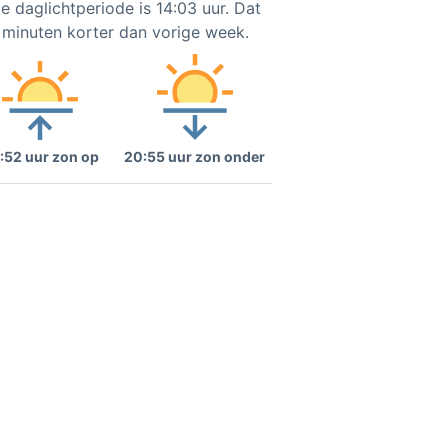
e daglichtperiode is 14:03 uur. Dat
4 minuten korter dan vorige week.
:52 uur zon op
20:55 uur zon onder