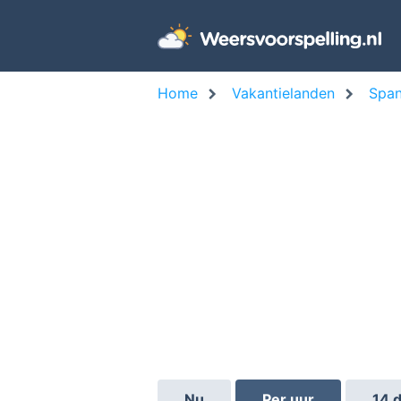
Home
Vakantielanden
Span
Nu
Per uur
14 