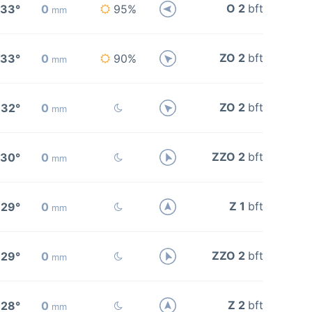
O 2
bft
33°
0
95%
mm
ZO 2
bft
33°
0
90%
mm
ZO 2
bft
32°
0
mm
ZZO 2
bft
30°
0
mm
Z 1
bft
29°
0
mm
ZZO 2
bft
29°
0
mm
Z 2
bft
28°
0
mm