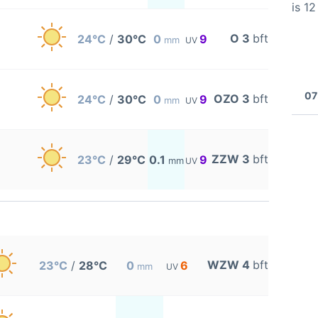
is 1
O 3
bft
24°C
/
30°C
0
9
mm
UV
07
OZO 3
bft
24°C
/
30°C
0
9
mm
UV
ZZW 3
bft
23°C
/
29°C
0.1
9
mm
UV
WZW 4
bft
23°C
/
28°C
0
6
mm
UV