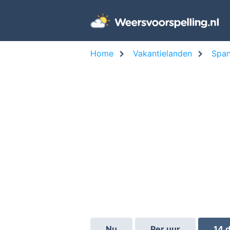
Home
Vakantielanden
Span
Nu
Per uur
14 