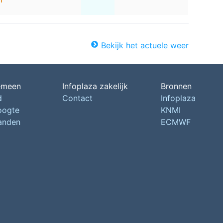
Bekijk het actuele weer
emeen
Infoplaza zakelijk
Bronnen
d
Contact
Infoplaza
oogte
KNMI
landen
ECMWF