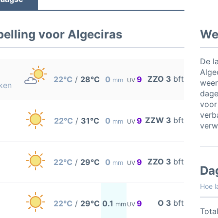
elling voor Algeciras
Wee
De l
Alge
ZZO 3
bft
22°C
/
28°C
0
9
mm
UV
weer
ken
dage
voor
verb
ZZW 3
bft
22°C
/
31°C
0
9
mm
UV
verw
ZZO 3
bft
22°C
/
29°C
0
9
mm
UV
Da
Hoe l
O 3
bft
22°C
/
29°C
0.1
9
mm
UV
Total