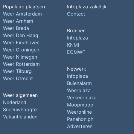
Populaire plaatsen
Infoplaza zakelijk
Weer Amsterdam
Contact
Weer Arnhem
Weer Breda
Bronnen
Weer Den Haag
Infoplaza
Weer Eindhoven
KNMI
Weer Groningen
ECMWF
Weer Nijmegen
Weer Rotterdam
Netwerk
Weer Tilburg
Infoplaza
Weer Utrecht
Buienalarm
Weerplaza
Weer algemeen
Verkeerplaza
Nederland
Moopmoop
Sneeuwhoogte
Weeronline
Vakantielanden
Panahon.ph
Adverteren