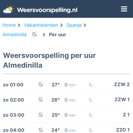
Home
Vakantielanden
Spanje
Almedinilla
Per uur
Weersvoorspelling per uur
Almedinilla
ZZW 2
zo 01:00
27°
0
mm
ZZW 1
zo 02:00
26°
0
mm
Z 1
zo 03:00
25°
0
mm
ZZO 1
zo 04:00
24°
0
mm