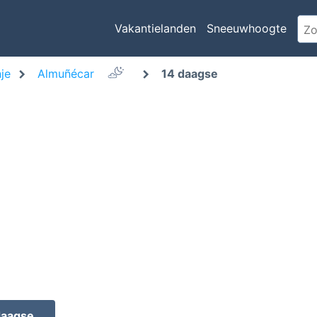
Vakantielanden
Sneeuwhoogte
je
Almuñécar
14 daagse
daagse