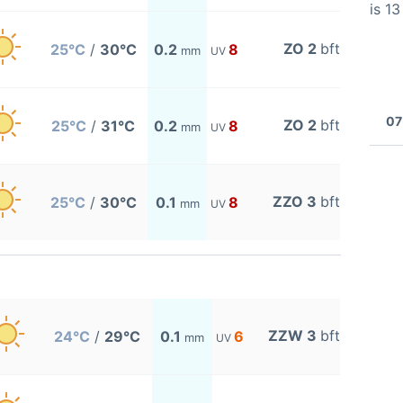
is 1
ZO 2
bft
25°C
/
30°C
0.2
8
mm
UV
07
ZO 2
bft
25°C
/
31°C
0.2
8
mm
UV
ZZO 3
bft
25°C
/
30°C
0.1
8
mm
UV
ZZW 3
bft
24°C
/
29°C
0.1
6
mm
UV