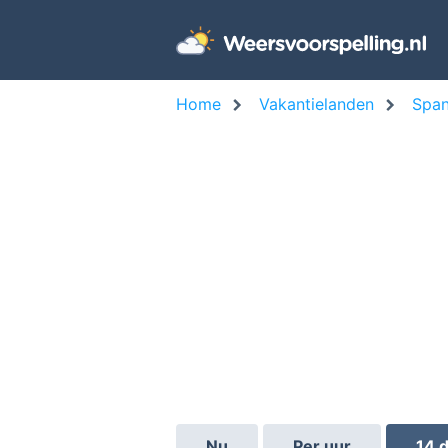
Home
Vakantielanden
Span
Nu
Per uur
14 