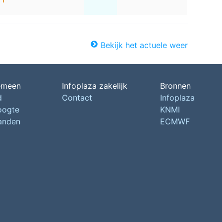
Bekijk het actuele weer
emeen
Infoplaza zakelijk
Bronnen
d
Contact
Infoplaza
oogte
KNMI
landen
ECMWF