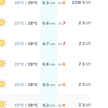
ZZW 3
bft
24°C
/
29°C
0.3
6
mm
UV
Z 3
bft
23°C
/
28°C
0.6
7
mm
UV
Z 2
bft
23°C
/
28°C
0.7
7
mm
UV
Z 3
bft
23°C
/
28°C
0.8
6
mm
UV
Z 3
bft
23°C
/
28°C
0.5
6
mm
UV
Z 3
bft
23°C
/
28°C
0.2
6
mm
UV