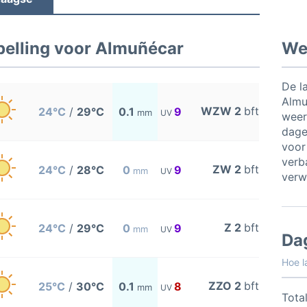
elling voor Almuñécar
Wee
De l
Almu
WZW 2
bft
24°C
/
29°C
0.1
9
mm
UV
weer
dage
voor
verb
ZW 2
bft
24°C
/
28°C
0
9
mm
UV
verw
Z 2
bft
24°C
/
29°C
0
9
mm
UV
Da
Hoe l
ZZO 2
bft
25°C
/
30°C
0.1
8
mm
UV
Total