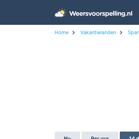
Home
Vakantielanden
Span
Nu
Per uur
14 