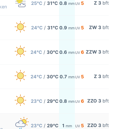
Z 3
bft
25°C
/
31°C
0.8
5
mm
UV
ken
ZW 3
bft
24°C
/
31°C
0.9
5
mm
UV
ZZW 3
bft
24°C
/
30°C
0.6
6
mm
UV
Z 3
bft
24°C
/
30°C
0.7
5
mm
UV
ZZO 3
bft
23°C
/
29°C
0.8
6
mm
UV
ZZO 3
bft
23°C
/
29°C
1
5
mm
UV