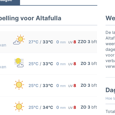
lling voor Altafulla
Wee
De l
Alta
ZZO 3
bft
27°C
/
33°C
0
8
mm
UV
weer
ken
dage
voor
verb
ZO 3
bft
25°C
/
33°C
0
8
mm
UV
verw
ken
ZO 3
bft
25°C
/
33°C
0
8
mm
UV
Da
Hoe l
ZO 3
bft
25°C
/
34°C
0
8
mm
UV
Total