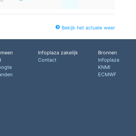
on
Bekijk het actuele weer
emeen
Infoplaza zakelijk
Bronnen
d
Contact
Infoplaza
oogte
KNMI
landen
ECMWF