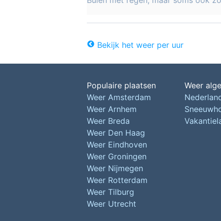
Buien met regen, maar soms ook z
Bekijk het weer per uur
Populaire plaatsen
Weer alg
Weer Amsterdam
Nederlan
Weer Arnhem
Sneeuwh
Weer Breda
Vakantie
Weer Den Haag
Weer Eindhoven
Weer Groningen
Weer Nijmegen
Weer Rotterdam
Weer Tilburg
Weer Utrecht