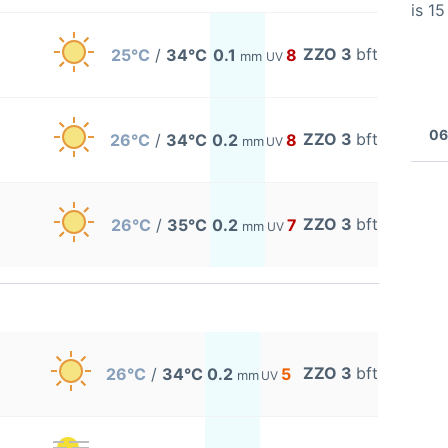
is 1
ZZO 3
bft
25°C
/
34°C
0.1
8
mm
UV
06
ZZO 3
bft
26°C
/
34°C
0.2
8
mm
UV
ZZO 3
bft
26°C
/
35°C
0.2
7
mm
UV
ZZO 3
bft
26°C
/
34°C
0.2
5
mm
UV