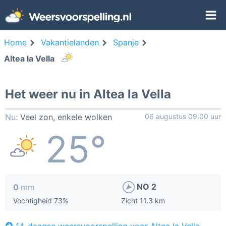
Home
Vakantielanden
Spanje
Altea la Vella
Het weer nu in Altea la Vella
Nu:
Veel zon, enkele wolken
06 augustus 09:00 uur
25°
NO 2
0
mm
Vochtigheid 73%
Zicht 11.3 km
14-daagse weersvoorspelling voor Altea la Vella