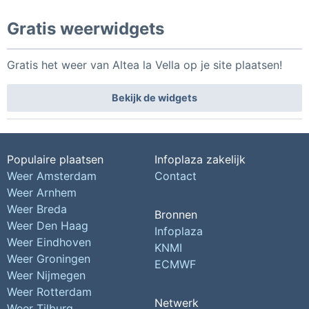
Gratis weerwidgets
Gratis het weer van Altea la Vella op je site plaatsen!
Bekijk de widgets
Populaire plaatsen
Infoplaza zakelijk
Weer Amsterdam
Contact
Weer Arnhem
Weer Breda
Bronnen
Weer Den Haag
Infoplaza
Weer Eindhoven
KNMI
Weer Groningen
ECMWF
Weer Nijmegen
Weer Rotterdam
Netwerk
Weer Tilburg