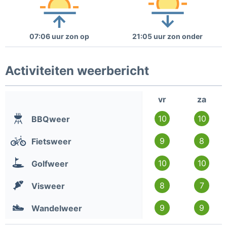
07:06 uur zon op
21:05 uur zon onder
Activiteiten weerbericht
vr
za
10
10
BBQweer
9
8
Fietsweer
10
10
Golfweer
8
7
Visweer
9
9
Wandelweer