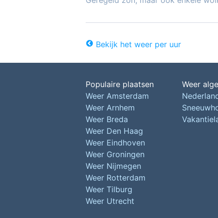
Geregeld zon, maar ook enkele wol
Bekijk het weer per uur
Populaire plaatsen
Weer alg
Weer Amsterdam
Nederlan
Weer Arnhem
Sneeuwh
Weer Breda
Vakantie
Weer Den Haag
Weer Eindhoven
Weer Groningen
Weer Nijmegen
Weer Rotterdam
Weer Tilburg
Weer Utrecht