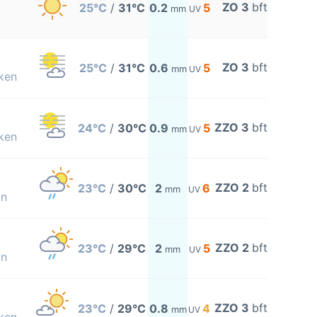
ZO 3
bft
25°C
/
31°C
0.2
5
mm
UV
ZO 3
bft
25°C
/
31°C
0.6
5
mm
UV
ken
ZZO 3
bft
24°C
/
30°C
0.9
5
mm
UV
ken
ZZO 2
bft
23°C
/
30°C
2
6
mm
UV
on
ZZO 2
bft
23°C
/
29°C
2
5
mm
UV
on
ZZO 3
bft
23°C
/
29°C
0.8
4
mm
UV