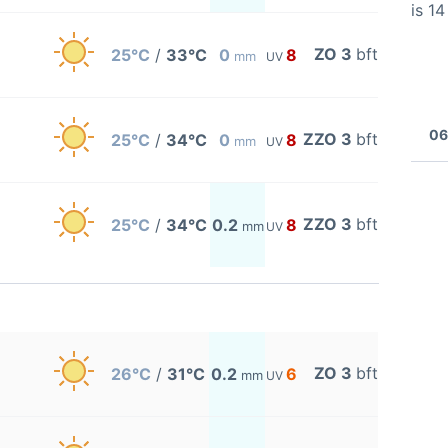
is 1
ZO 3
bft
25°C
/
33°C
0
8
mm
UV
06
ZZO 3
bft
25°C
/
34°C
0
8
mm
UV
ZZO 3
bft
25°C
/
34°C
0.2
8
mm
UV
ZO 3
bft
26°C
/
31°C
0.2
6
mm
UV