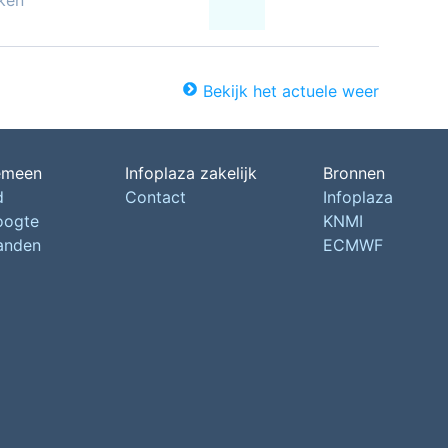
ken
Bekijk het actuele weer
emeen
Infoplaza zakelijk
Bronnen
d
Contact
Infoplaza
oogte
KNMI
landen
ECMWF