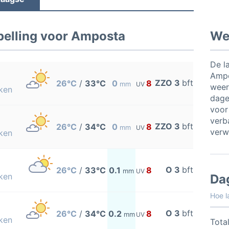
elling voor Amposta
Wee
De l
Ampo
ZZO 3
bft
26°C
/
33°C
0
8
mm
UV
weer
ken
dage
voor
verb
ZZO 3
bft
26°C
/
34°C
0
8
mm
UV
verw
ken
O 3
bft
26°C
/
33°C
0.1
8
mm
UV
ken
Da
Hoe l
O 3
bft
26°C
/
34°C
0.2
8
mm
UV
ken
Total