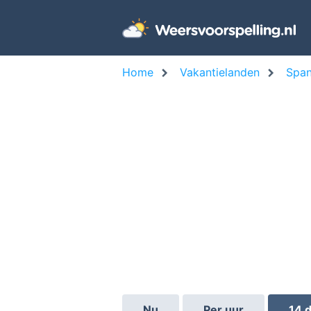
Home
Vakantielanden
Span
Nu
Per uur
14 