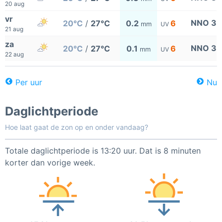
20 aug
vr
NNO 3
20°C
/
27°C
0.2
6
mm
UV
21 aug
za
NNO 3
20°C
/
27°C
0.1
6
mm
UV
22 aug
Per uur
Nu
Daglichtperiode
Hoe laat gaat de zon op en onder vandaag?
Totale daglichtperiode is 13:20 uur. Dat is 8 minuten
korter dan vorige week.