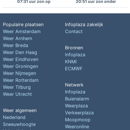
07:31 uur zon op
20:51 uur zon onder
Populaire plaatsen
Infoplaza zakelijk
Weer Amsterdam
Contact
Weer Arnhem
Weer Breda
Bronnen
Weer Den Haag
Infoplaza
Weer Eindhoven
KNMI
Weer Groningen
ECMWF
Weer Nijmegen
Weer Rotterdam
Netwerk
Weer Tilburg
Infoplaza
Weer Utrecht
Buienalarm
Weerplaza
Weer algemeen
Verkeerplaza
Nederland
Moopmoop
Sneeuwhoogte
Weeronline