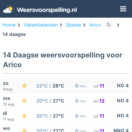
Home
Vakantielanden
Spanje
Arico
14 daagse
14 Daagse weersvoorspelling voor
Arico
zo
NO 4
22°C
/
28°C
0
11
mm
UV
9 aug
ma
NO 4
20°C
/
27°C
0
12
mm
UV
10 aug
di
NO 4
20°C
/
27°C
0
11
mm
UV
11 aug
wo
NNO 4
20°C
/
27°C
0
11
mm
UV