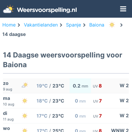
Home
Vakantielanden
Spanje
Baiona
14 daagse
14 Daagse weersvoorspelling voor
Baiona
zo
W 2
19°C
/
23°C
0.2
8
mm
UV
9 aug
ma
W 2
18°C
/
23°C
0
7
mm
UV
10 aug
di
W 2
17°C
/
23°C
0
7
mm
UV
11 aug
wo
WNW 2
17°C
/
25°C
0
8
mm
UV