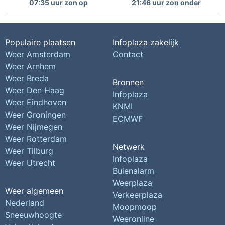
07:35 uur zon op
21:46 uur zon onder
Populaire plaatsen
Infoplaza zakelijk
Weer Amsterdam
Contact
Weer Arnhem
Weer Breda
Bronnen
Weer Den Haag
Infoplaza
Weer Eindhoven
KNMI
Weer Groningen
ECMWF
Weer Nijmegen
Weer Rotterdam
Netwerk
Weer Tilburg
Infoplaza
Weer Utrecht
Buienalarm
Weerplaza
Weer algemeen
Verkeerplaza
Nederland
Moopmoop
Sneeuwhoogte
Weeronline