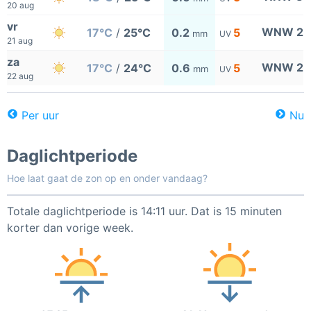
20 aug
vr
WNW 2
17°C
/
25°C
0.2
5
mm
UV
21 aug
za
WNW 2
17°C
/
24°C
0.6
5
mm
UV
22 aug
Per uur
Nu
Daglichtperiode
Hoe laat gaat de zon op en onder vandaag?
Totale daglichtperiode is 14:11 uur. Dat is 15 minuten
korter dan vorige week.