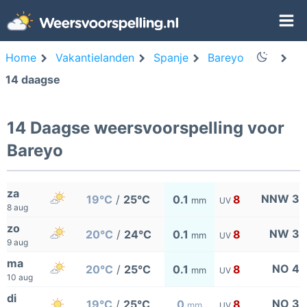
Home
Vakantielanden
Spanje
Bareyo
14 daagse
14 Daagse weersvoorspelling voor
Bareyo
za
NNW 3
19°C
/
25°C
0.1
8
mm
UV
8 aug
zo
NW 3
20°C
/
24°C
0.1
8
mm
UV
9 aug
ma
NO 4
20°C
/
25°C
0.1
8
mm
UV
10 aug
di
NO 3
19°C
/
25°C
0
8
mm
UV