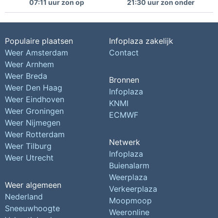
07:11 uur zon op
21:30 uur zon onder
Populaire plaatsen
Infoplaza zakelijk
Weer Amsterdam
Contact
Weer Arnhem
Weer Breda
Bronnen
Weer Den Haag
Infoplaza
Weer Eindhoven
KNMI
Weer Groningen
ECMWF
Weer Nijmegen
Weer Rotterdam
Netwerk
Weer Tilburg
Infoplaza
Weer Utrecht
Buienalarm
Weerplaza
Weer algemeen
Verkeerplaza
Nederland
Moopmoop
Sneeuwhoogte
Weeronline