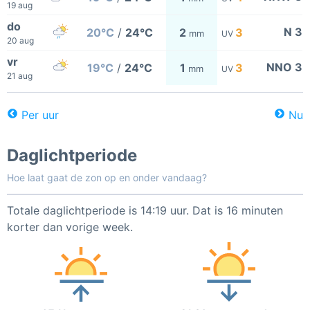
19 aug
do
N 3
20°C
/
24°C
2
3
mm
UV
20 aug
vr
NNO 3
19°C
/
24°C
1
3
mm
UV
21 aug
Per uur
Nu
Daglichtperiode
Hoe laat gaat de zon op en onder vandaag?
Totale daglichtperiode is 14:19 uur. Dat is 16 minuten
korter dan vorige week.