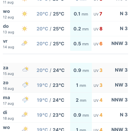
11 aug
wo
N 3
20°C
/
25°C
0.1
7
mm
UV
12 aug
do
N 3
20°C
/
25°C
0.2
8
mm
UV
13 aug
vr
NNW 3
20°C
/
25°C
0.5
6
mm
UV
14 aug
za
NW 3
20°C
/
24°C
0.9
3
mm
UV
15 aug
zo
NW 3
19°C
/
23°C
1
3
mm
UV
16 aug
ma
NNW 3
19°C
/
24°C
2
4
mm
UV
17 aug
di
N 3
19°C
/
23°C
0.9
4
mm
UV
18 aug
wo
NNW 3
19°C
/
24°C
1
4
mm
UV