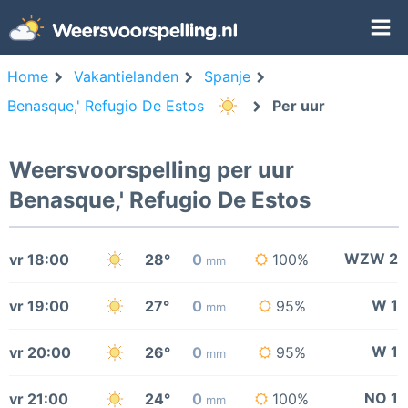
Home
Vakantielanden
Spanje
Benasque,' Refugio De Estos
Per uur
Weersvoorspelling per uur
Benasque,' Refugio De Estos
WZW 2
vr 18:00
28°
0
100%
mm
W 1
vr 19:00
27°
0
95%
mm
W 1
vr 20:00
26°
0
95%
mm
NO 1
vr 21:00
24°
0
100%
mm