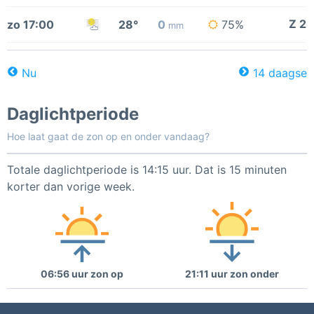
Z 2
zo 17:00
28°
0
75%
mm
Nu
14 daagse
Daglichtperiode
Hoe laat gaat de zon op en onder vandaag?
Totale daglichtperiode is 14:15 uur. Dat is 15 minuten
korter dan vorige week.
06:56 uur zon op
21:11 uur zon onder