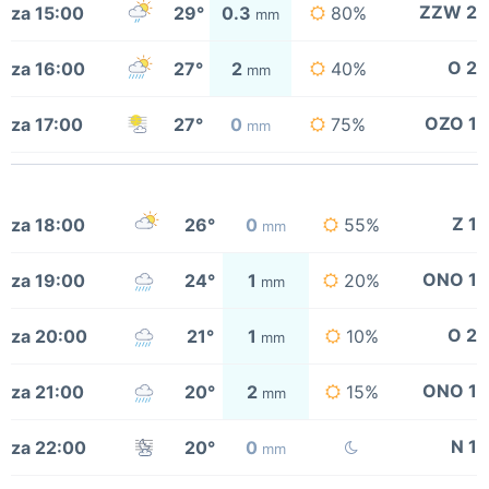
ZZW 2
za 15:00
29°
0.3
80%
mm
O 2
za 16:00
27°
2
40%
mm
OZO 1
za 17:00
27°
0
75%
mm
Z 1
za 18:00
26°
0
55%
mm
ONO 1
za 19:00
24°
1
20%
mm
O 2
za 20:00
21°
1
10%
mm
ONO 1
za 21:00
20°
2
15%
mm
N 1
za 22:00
20°
0
mm