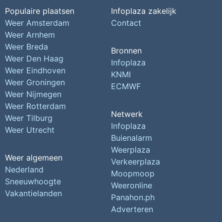
Populaire plaatsen
Infoplaza zakelijk
Weer Amsterdam
Contact
Weer Arnhem
Weer Breda
Bronnen
Weer Den Haag
Infoplaza
Weer Eindhoven
KNMI
Weer Groningen
ECMWF
Weer Nijmegen
Weer Rotterdam
Netwerk
Weer Tilburg
Infoplaza
Weer Utrecht
Buienalarm
Weerplaza
Weer algemeen
Verkeerplaza
Nederland
Moopmoop
Sneeuwhoogte
Weeronline
Vakantielanden
Panahon.ph
Adverteren