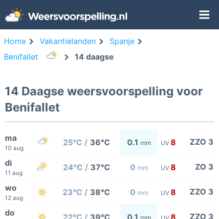
Home
Vakantielanden
Spanje
Benifallet
14 daagse
14 Daagse weersvoorspelling voor
Benifallet
ma
ZZO 3
25°C
/
36°C
0.1
8
mm
UV
10 aug
di
ZO 3
24°C
/
37°C
0
8
mm
UV
11 aug
wo
ZZO 3
23°C
/
38°C
0
8
mm
UV
12 aug
do
ZZO 3
22°C
/
39°C
0.1
8
mm
UV