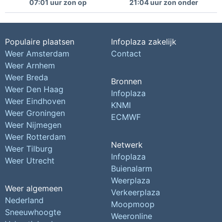
07:01 uur zon op
21:04 uur zon onder
Populaire plaatsen
Infoplaza zakelijk
Weer Amsterdam
Contact
Weer Arnhem
Weer Breda
Bronnen
Weer Den Haag
Infoplaza
Weer Eindhoven
KNMI
Weer Groningen
ECMWF
Weer Nijmegen
Weer Rotterdam
Netwerk
Weer Tilburg
Infoplaza
Weer Utrecht
Buienalarm
Weerplaza
Weer algemeen
Verkeerplaza
Nederland
Moopmoop
Sneeuwhoogte
Weeronline