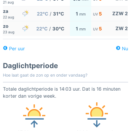
21 aug
za
ZZW 2
22°C
/
31°C
1
5
mm
UV
22 aug
zo
ZW 2
22°C
/
30°C
1
5
mm
UV
23 aug
Per uur
Nu
Daglichtperiode
Hoe laat gaat de zon op en onder vandaag?
Totale daglichtperiode is 14:03 uur. Dat is 16 minuten
korter dan vorige week.