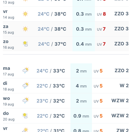
13 aug
vr
ZZO 3
24°C
/
38°C
0.3
8
mm
UV
14 aug
za
ZZO 3
24°C
/
38°C
0.3
7
mm
UV
15 aug
zo
ZZO 3
24°C
/
37°C
0.4
7
mm
UV
16 aug
ma
ZZO 2
24°C
/
33°C
2
5
mm
UV
17 aug
di
W 2
22°C
/
33°C
4
5
mm
UV
18 aug
wo
WZW 2
23°C
/
32°C
2
5
mm
UV
19 aug
do
WZW 2
22°C
/
32°C
0.9
5
mm
UV
20 aug
vr
ZW 2
22°C
/
31°C
0.8
5
mm
UV