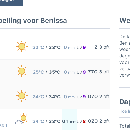
elling voor Benissa
Wee
De l
Beni
Z 3
bft
23°C
/
33°C
0
9
mm
UV
weer
dage
voor
verb
ZZO 3
bft
25°C
/
35°C
0
9
mm
UV
verw
OZO 2
bft
24°C
/
34°C
0
9
mm
UV
Da
Hoe l
OZO 2
bft
24°C
/
33°C
0.1
8
mm
UV
ken
Total