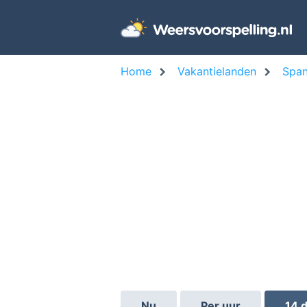
Home
Vakantielanden
Span
Nu
Per uur
14 