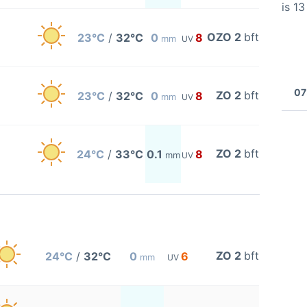
is 1
OZO 2
bft
23°C
/
32°C
0
8
mm
UV
07
ZO 2
bft
23°C
/
32°C
0
8
mm
UV
ZO 2
bft
24°C
/
33°C
0.1
8
mm
UV
ZO 2
bft
24°C
/
32°C
0
6
mm
UV