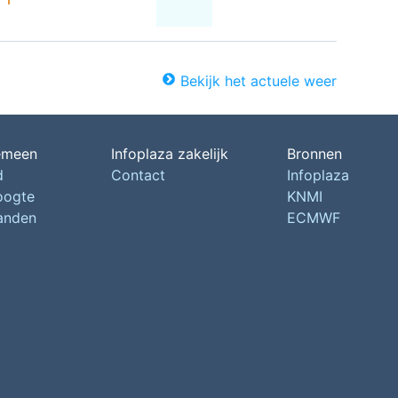
Bekijk het actuele weer
emeen
Infoplaza zakelijk
Bronnen
d
Contact
Infoplaza
oogte
KNMI
landen
ECMWF