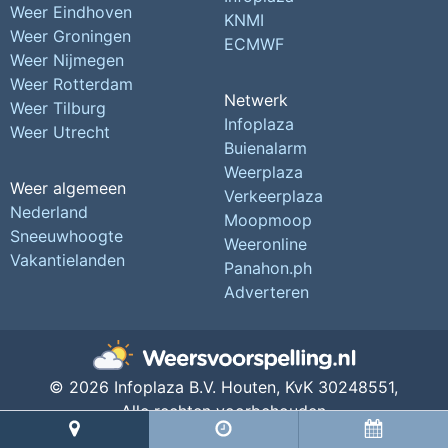
Weer Eindhoven
KNMI
Weer Groningen
ECMWF
Weer Nijmegen
Weer Rotterdam
Netwerk
Weer Tilburg
Infoplaza
Weer Utrecht
Buienalarm
Weerplaza
Weer algemeen
Verkeerplaza
Nederland
Moopmoop
Sneeuwhoogte
Weeronline
Vakantielanden
Panahon.ph
Adverteren
© 2026 Infoplaza B.V. Houten,
KvK 30248551,
Alle rechten voorbehouden
Privacy Instellingen