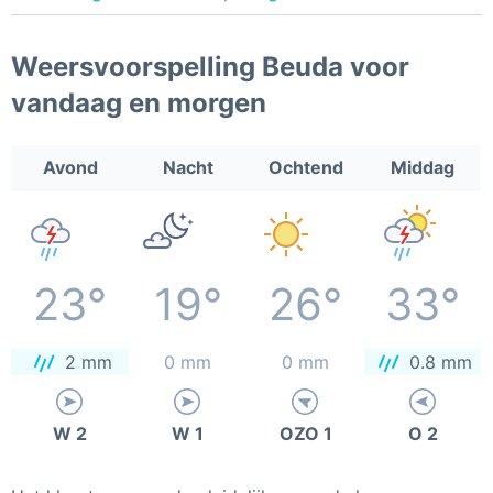
Weersvoorspelling Beuda voor
vandaag en morgen
Avond
Nacht
Ochtend
Middag
23°
19°
26°
33°
2 mm
0 mm
0 mm
0.8 mm
W 2
W 1
OZO 1
O 2