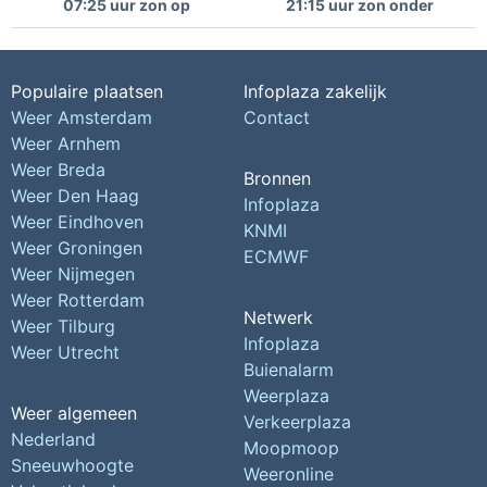
07:25 uur zon op
21:15 uur zon onder
Populaire plaatsen
Infoplaza zakelijk
Weer Amsterdam
Contact
Weer Arnhem
Weer Breda
Bronnen
Weer Den Haag
Infoplaza
Weer Eindhoven
KNMI
Weer Groningen
ECMWF
Weer Nijmegen
Weer Rotterdam
Netwerk
Weer Tilburg
Infoplaza
Weer Utrecht
Buienalarm
Weerplaza
Weer algemeen
Verkeerplaza
Nederland
Moopmoop
Sneeuwhoogte
Weeronline