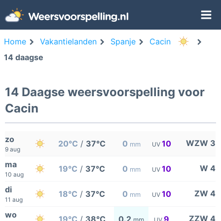
Home
Vakantielanden
Spanje
Cacin
14 daagse
14 Daagse weersvoorspelling voor
Cacin
zo
WZW 3
20°C
/
37°C
0
10
mm
UV
9 aug
ma
W 4
19°C
/
37°C
0
10
mm
UV
10 aug
di
ZW 4
18°C
/
37°C
0
10
mm
UV
11 aug
wo
ZZW 4
19°C
/
38°C
0.2
9
mm
UV