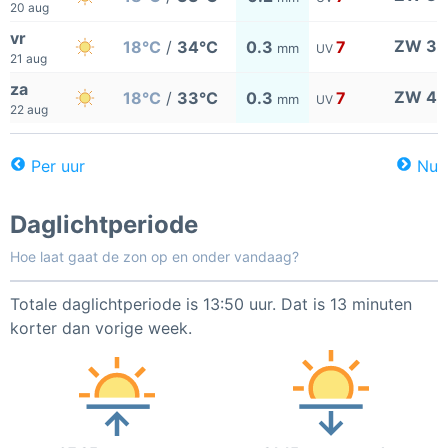
20 aug
vr
ZW 3
18°C
/
34°C
0.3
7
mm
UV
21 aug
za
ZW 4
18°C
/
33°C
0.3
7
mm
UV
22 aug
Per uur
Nu
Daglichtperiode
Hoe laat gaat de zon op en onder vandaag?
Totale daglichtperiode is 13:50 uur. Dat is 13 minuten
korter dan vorige week.