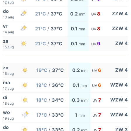
12 aug
do
ZZW 4
21°C
/
37°C
0.2
8
mm
UV
13 aug
vr
ZZW 4
21°C
/
37°C
0.1
8
mm
UV
14 aug
za
ZW 4
21°C
/
37°C
0.1
9
mm
UV
15 aug
zo
ZW 4
19°C
/
37°C
0.2
6
mm
UV
16 aug
ma
WZW 4
19°C
/
36°C
0.1
6
mm
UV
17 aug
di
WZW 4
18°C
/
34°C
0.3
7
mm
UV
18 aug
wo
WZW 4
17°C
/
33°C
1
7
mm
UV
19 aug
do
ZW 3
18°C
/
33°C
0.2
7
mm
UV