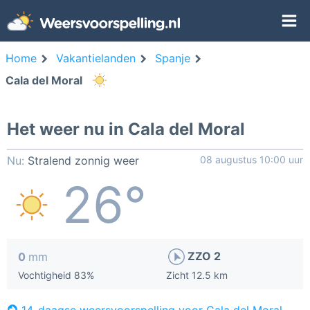
Home
Vakantielanden
Spanje
Cala del Moral
Het weer nu in Cala del Moral
Nu:
Stralend zonnig weer
08 augustus 10:00 uur
26°
ZZO 2
0
mm
Vochtigheid 83%
Zicht 12.5 km
14-daagse weersvoorspelling voor Cala del Moral