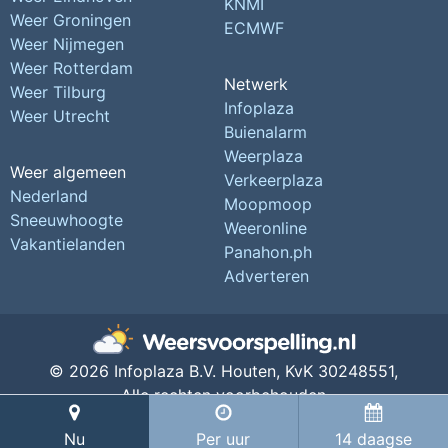
KNMI
Weer Groningen
ECMWF
Weer Nijmegen
Weer Rotterdam
Netwerk
Weer Tilburg
Infoplaza
Weer Utrecht
Buienalarm
Weerplaza
Weer algemeen
Verkeerplaza
Nederland
Moopmoop
Sneeuwhoogte
Weeronline
Vakantielanden
Panahon.ph
Adverteren
© 2026 Infoplaza B.V. Houten,
KvK 30248551,
Alle rechten voorbehouden
Privacy Instellingen
Nu
Per uur
14 daagse