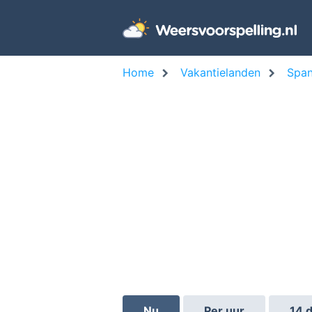
Home
Vakantielanden
Span
Nu
Per uur
14 