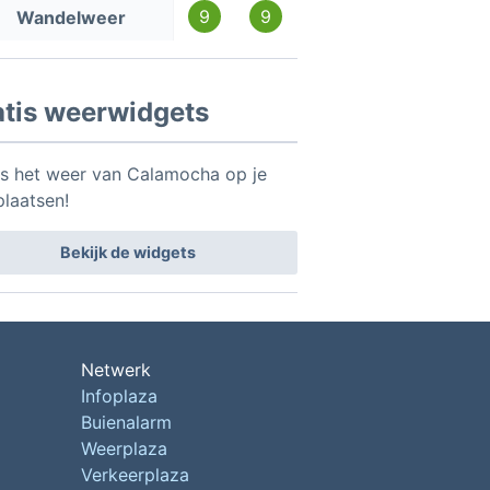
9
9
Wandelweer
atis weerwidgets
is het weer van Calamocha op je
plaatsen!
Bekijk de widgets
Netwerk
Infoplaza
Buienalarm
Weerplaza
Verkeerplaza