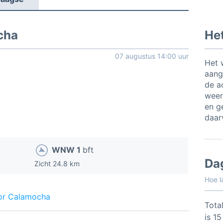
cha
He
07 augustus 14:00 uur
Het 
aang
de a
weer
en ge
daar
WNW 1
bft
Da
Zicht 24.8 km
Hoe l
oor Calamocha
Total
is 1