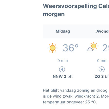
Weersvoorspelling Ca
morgen
Middag
Avond
36°
2
0 mm
0 mm
NNW 3
bft
ZO 3
bf
Het blijft vandaag zonnig en droog 
is de wind zwak, windkracht 2. Mor
temperatuur ongeveer 25 °C.