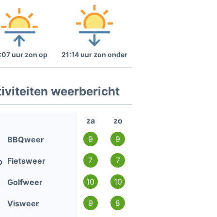
:07 uur zon op
21:14 uur zon onder
iviteiten weerbericht
za
zo
9
9
BBQweer
7
7
Fietsweer
10
10
Golfweer
9
8
Visweer