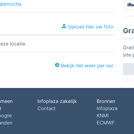
Calamocha
Upload hier uw foto
Gr
eze locatie.
Grat
site 
Bekijk het weer per uur
emeen
Infoplaza zakelijk
Bronnen
d
Contact
Infoplaza
oogte
KNMI
landen
ECMWF