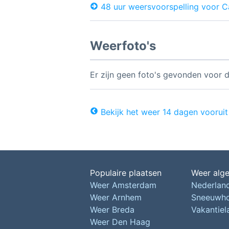
48 uur weersvoorspelling voor 
Weerfoto's
Er zijn geen foto's gevonden voor d
Bekijk het weer 14 dagen vooruit
Populaire plaatsen
Weer alg
Weer Amsterdam
Nederlan
Weer Arnhem
Sneeuwh
Weer Breda
Vakantie
Weer Den Haag