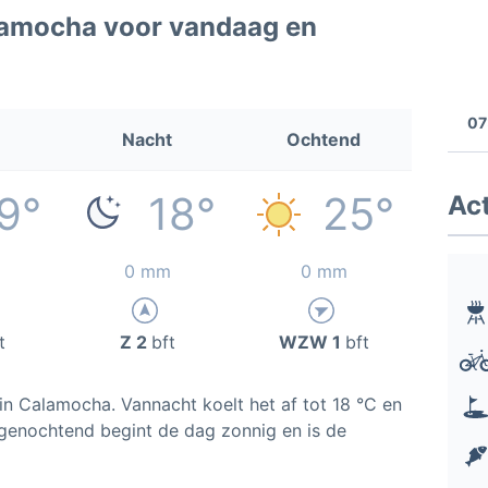
lamocha voor vandaag en
07
Nacht
Ochtend
9°
18°
25°
Act
0 mm
0 mm
t
Z 2
bft
WZW 1
bft
in Calamocha. Vannacht koelt het af tot 18 °C en
genochtend begint de dag zonnig en is de