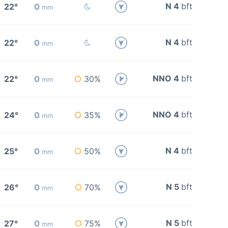
N 4
bft
22°
0
mm
N 4
bft
22°
0
mm
NNO 4
bft
22°
0
30%
mm
NNO 4
bft
24°
0
35%
mm
N 4
bft
25°
0
50%
mm
N 5
bft
26°
0
70%
mm
N 5
bft
27°
0
75%
mm