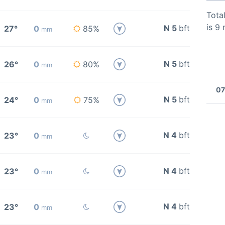
Total
is 9
N 5
bft
27°
0
85%
mm
N 5
bft
26°
0
80%
mm
07
N 5
bft
24°
0
75%
mm
N 4
bft
23°
0
mm
N 4
bft
23°
0
mm
N 4
bft
23°
0
mm