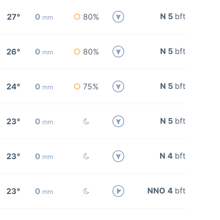
N 5
bft
27°
0
80%
mm
N 5
bft
26°
0
80%
mm
N 5
bft
24°
0
75%
mm
N 5
bft
23°
0
mm
N 4
bft
23°
0
mm
NNO 4
bft
23°
0
mm