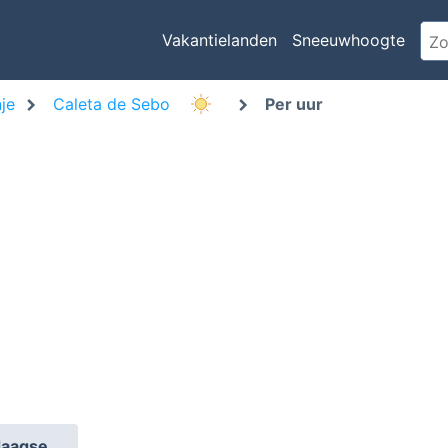
Vakantielanden
Sneeuwhoogte
je
Caleta de Sebo
Per uur
daagse