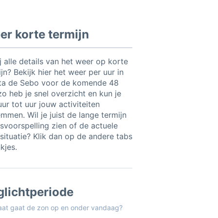
r korte termijn
ij alle details van het weer op korte
jn? Bekijk hier het weer per uur in
ta de Sebo voor de komende 48
zo heb je snel overzicht en kun je
ur tot uur jouw activiteiten
mmen. Wil je juist de lange termijn
svoorspelling zien of de actuele
situatie? Klik dan op de andere tabs
nkjes.
glichtperiode
aat gaat de zon op en onder vandaag?