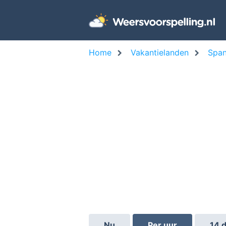
Home
Vakantielanden
Span
Nu
Per uur
14 