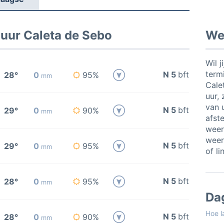
 uur Caleta de Sebo
Wee
Wil j
termi
N 5
bft
28°
0
95%
mm
Cale
uur, 
van u
N 5
bft
29°
0
90%
mm
afste
weer
weer
N 5
bft
29°
0
95%
mm
of li
N 5
bft
28°
0
95%
mm
Da
Hoe l
N 5
bft
28°
0
90%
mm