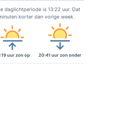
e daglichtperiode is 13:22 uur. Dat
 minuten korter dan vorige week.
:19 uur zon op
20:41 uur zon onder