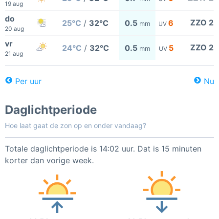
19 aug
do
ZZO 2
25°C
/
32°C
0.5
6
mm
UV
20 aug
vr
ZZO 2
24°C
/
32°C
0.5
5
mm
UV
21 aug
Per uur
Nu
Daglichtperiode
Hoe laat gaat de zon op en onder vandaag?
Totale daglichtperiode is 14:02 uur. Dat is 15 minuten
korter dan vorige week.