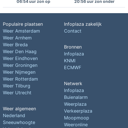
06:54 uur zon op
20:56 uur zon onder
Populaire plaatsen
Infoplaza zakelijk
Weer Amsterdam
Contact
Weer Arnhem
Weer Breda
Bronnen
Weer Den Haag
Infoplaza
Weer Eindhoven
KNMI
Weer Groningen
ECMWF
Weer Nijmegen
Weer Rotterdam
Netwerk
Weer Tilburg
Infoplaza
Weer Utrecht
Buienalarm
Weerplaza
Weer algemeen
Verkeerplaza
Nederland
Moopmoop
Sneeuwhoogte
Weeronline