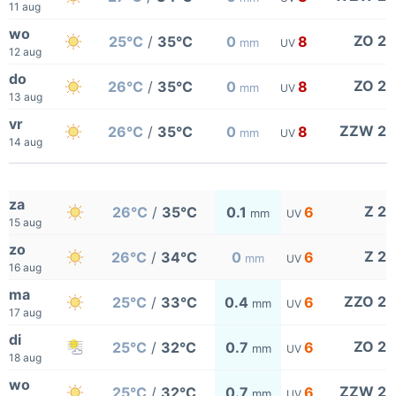
11 aug
wo
ZO 2
25°C
/
35°C
0
8
mm
UV
12 aug
do
ZO 2
26°C
/
35°C
0
8
mm
UV
13 aug
vr
ZZW 2
26°C
/
35°C
0
8
mm
UV
14 aug
za
Z 2
26°C
/
35°C
0.1
6
mm
UV
15 aug
zo
Z 2
26°C
/
34°C
0
6
mm
UV
16 aug
ma
ZZO 2
25°C
/
33°C
0.4
6
mm
UV
17 aug
di
ZO 2
25°C
/
32°C
0.7
6
mm
UV
18 aug
wo
ZZW 2
25°C
/
32°C
0.7
6
mm
UV