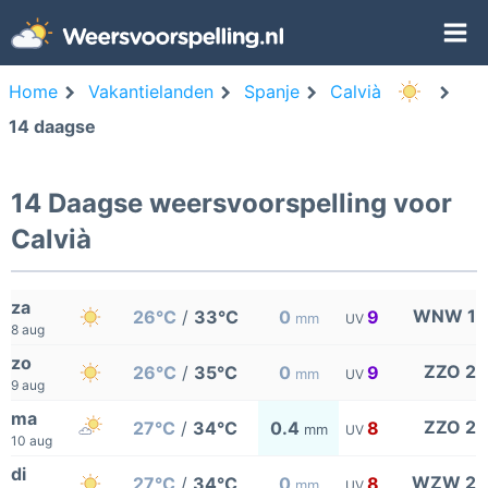
Home
Vakantielanden
Spanje
Calvià
14 daagse
14 Daagse weersvoorspelling voor
Calvià
za
WNW 1
26°C
/
33°C
0
9
mm
UV
8 aug
zo
ZZO 2
26°C
/
35°C
0
9
mm
UV
9 aug
ma
ZZO 2
27°C
/
34°C
0.4
8
mm
UV
10 aug
di
WZW 2
27°C
/
34°C
0
8
mm
UV