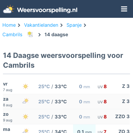
Home
Vakantielanden
Spanje
Cambrils
14 daagse
14 Daagse weersvoorspelling voor
Cambrils
vr
Z 3
25°C
/
33°C
0
8
mm
UV
7 aug
za
Z 3
25°C
/
33°C
0
8
mm
UV
8 aug
zo
ZZO 3
25°C
/
33°C
0
8
mm
UV
9 aug
ma
ZO 3
25°C
/
34°C
0.1
7
mm
UV