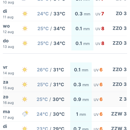
10 aug
di
ZO 3
24°C
/
33°C
0.3
7
mm
UV
11 aug
wo
ZZO 3
25°C
/
34°C
0.1
8
mm
UV
12 aug
do
ZZO 3
25°C
/
34°C
0.1
8
mm
UV
13 aug
vr
ZZO 3
26°C
/
31°C
0.1
6
mm
UV
14 aug
za
ZZO 3
25°C
/
31°C
0.3
6
mm
UV
15 aug
zo
Z 3
25°C
/
30°C
0.9
6
mm
UV
16 aug
ma
ZZW 3
24°C
/
30°C
1
6
mm
UV
17 aug
di
ZZW 3
23°C
/
29°C
0.7
6
mm
UV