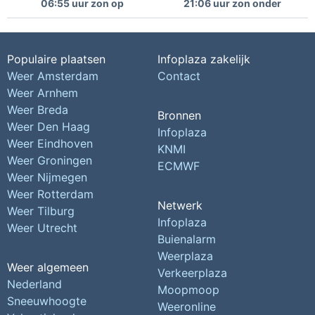
06:55 uur zon op
21:06 uur zon onder
Populaire plaatsen
Infoplaza zakelijk
Weer Amsterdam
Contact
Weer Arnhem
Weer Breda
Bronnen
Weer Den Haag
Infoplaza
Weer Eindhoven
KNMI
Weer Groningen
ECMWF
Weer Nijmegen
Weer Rotterdam
Netwerk
Weer Tilburg
Infoplaza
Weer Utrecht
Buienalarm
Weerplaza
Weer algemeen
Verkeerplaza
Nederland
Moopmoop
Sneeuwhoogte
Weeronline