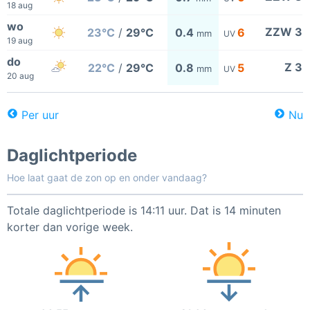
18 aug
wo
ZZW 3
23°C
/
29°C
0.4
6
mm
UV
19 aug
do
Z 3
22°C
/
29°C
0.8
5
mm
UV
20 aug
Per uur
Nu
Daglichtperiode
Hoe laat gaat de zon op en onder vandaag?
Totale daglichtperiode is 14:11 uur. Dat is 14 minuten
korter dan vorige week.