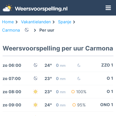
Home
Vakantielanden
Spanje
Carmona
Per uur
Weersvoorspelling per uur Carmona
ZZO 1
zo 06:00
24°
0
mm
O 1
zo 07:00
23°
0
mm
O 1
zo 08:00
23°
0
100%
mm
ONO 1
zo 09:00
24°
0
95%
mm