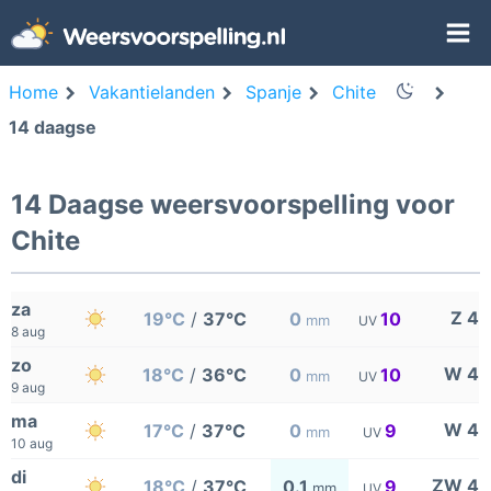
Home
Vakantielanden
Spanje
Chite
14 daagse
14 Daagse weersvoorspelling voor
Chite
za
Z 4
19°C
/
37°C
0
10
mm
UV
8 aug
zo
W 4
18°C
/
36°C
0
10
mm
UV
9 aug
ma
W 4
17°C
/
37°C
0
9
mm
UV
10 aug
di
ZW 4
18°C
/
37°C
0.1
9
mm
UV