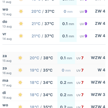
11 aug
wo
ZW 4
20°C
/
37°C
0
9
mm
UV
12 aug
do
ZW 4
21°C
/
37°C
0.1
9
mm
UV
13 aug
vr
ZW 4
21°C
/
37°C
0.1
9
mm
UV
14 aug
za
WZW 4
20°C
/
38°C
0.1
7
mm
UV
15 aug
zo
W 4
19°C
/
35°C
0
7
mm
UV
16 aug
ma
WZW 4
18°C
/
34°C
0.2
7
mm
UV
17 aug
di
WZW 3
18°C
/
34°C
0.2
7
mm
UV
18 aug
wo
WZW 4
18°C
/
35°C
0.2
7
mm
UV