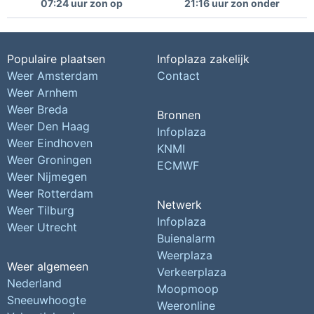
07:24 uur zon op
21:16 uur zon onder
Populaire plaatsen
Infoplaza zakelijk
Weer Amsterdam
Contact
Weer Arnhem
Weer Breda
Bronnen
Weer Den Haag
Infoplaza
Weer Eindhoven
KNMI
Weer Groningen
ECMWF
Weer Nijmegen
Weer Rotterdam
Netwerk
Weer Tilburg
Infoplaza
Weer Utrecht
Buienalarm
Weerplaza
Weer algemeen
Verkeerplaza
Nederland
Moopmoop
Sneeuwhoogte
Weeronline