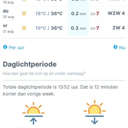
19 aug
do
WZW 4
18°C
/
36°C
0.2
7
mm
UV
20 aug
vr
ZW 4
19°C
/
36°C
0.3
7
mm
UV
21 aug
Per uur
Nu
Daglichtperiode
Hoe laat gaat de zon op en onder vandaag?
Totale daglichtperiode is 13:52 uur. Dat is 12 minuten
korter dan vorige week.