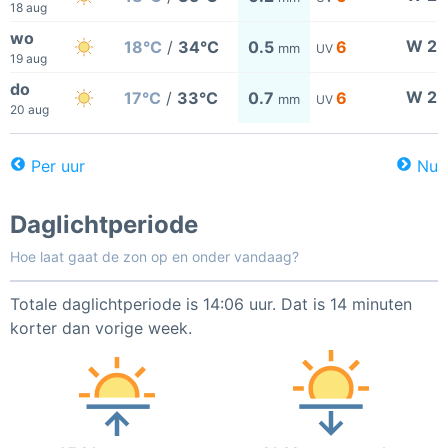
18 aug
wo
W 2
18°C
/
34°C
0.5
6
mm
UV
19 aug
do
W 2
17°C
/
33°C
0.7
6
mm
UV
20 aug
Per uur
Nu
Daglichtperiode
Hoe laat gaat de zon op en onder vandaag?
Totale daglichtperiode is 14:06 uur. Dat is 14 minuten
korter dan vorige week.