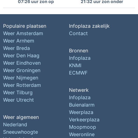
07:26 uur zon op
21:32 uur zon onder
Populaire plaatsen
Infoplaza zakelijk
Weer Amsterdam
Contact
Weer Arnhem
Weer Breda
Bronnen
Weer Den Haag
Infoplaza
Weer Eindhoven
KNMI
Weer Groningen
ECMWF
Weer Nijmegen
Weer Rotterdam
Netwerk
Weer Tilburg
Infoplaza
Weer Utrecht
Buienalarm
Weerplaza
Weer algemeen
Verkeerplaza
Nederland
Moopmoop
Sneeuwhoogte
Weeronline