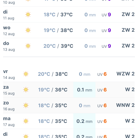
10 aug
di
ZW 2
18°C
/
37°C
0
9
mm
UV
11 aug
wo
ZW 2
19°C
/
38°C
0
9
mm
UV
12 aug
do
ZW 2
20°C
/
39°C
0
9
mm
UV
13 aug
vr
WZW 2
20°C
/
38°C
0
6
mm
UV
14 aug
za
W 2
19°C
/
36°C
0.1
6
mm
UV
15 aug
zo
WNW 2
18°C
/
35°C
0
6
mm
UV
16 aug
ma
W 2
18°C
/
35°C
0.2
6
mm
UV
17 aug
di
W 2
18°C
/
35°C
0.2
6
mm
UV