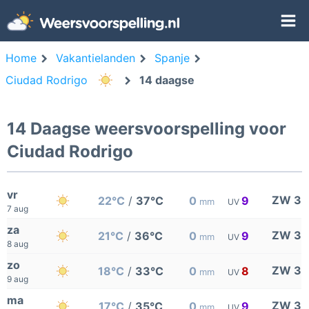
Home
Vakantielanden
Spanje
Ciudad Rodrigo
14 daagse
14 Daagse weersvoorspelling voor
Ciudad Rodrigo
vr
ZW 3
22°C
/
37°C
0
9
mm
UV
7 aug
za
ZW 3
21°C
/
36°C
0
9
mm
UV
8 aug
zo
ZW 3
18°C
/
33°C
0
8
mm
UV
9 aug
ma
ZW 3
17°C
/
35°C
0
9
mm
UV