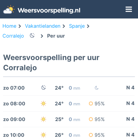
Home
Vakantielanden
Spanje
Corralejo
Per uur
Weersvoorspelling per uur
Corralejo
N 4
zo 07:00
24°
0
mm
N 4
zo 08:00
24°
0
95%
mm
N 4
zo 09:00
25°
0
95%
mm
N 4
zo 10:00
26°
0
95%
mm