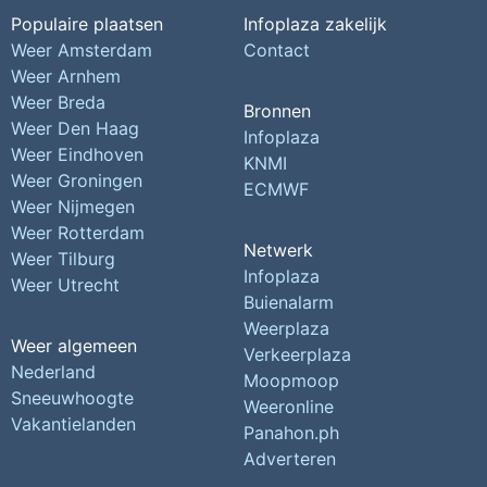
Populaire plaatsen
Infoplaza zakelijk
Weer Amsterdam
Contact
Weer Arnhem
Weer Breda
Bronnen
Weer Den Haag
Infoplaza
Weer Eindhoven
KNMI
Weer Groningen
ECMWF
Weer Nijmegen
Weer Rotterdam
Netwerk
Weer Tilburg
Infoplaza
Weer Utrecht
Buienalarm
Weerplaza
Weer algemeen
Verkeerplaza
Nederland
Moopmoop
Sneeuwhoogte
Weeronline
Vakantielanden
Panahon.ph
Adverteren