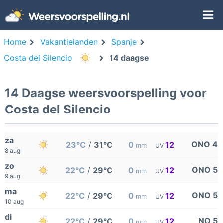
Home
Vakantielanden
Spanje
Costa del Silencio
14 daagse
14 Daagse weersvoorspelling voor
Costa del Silencio
za
ONO 4
23°C
/
31°C
0
12
mm
UV
8 aug
zo
ONO 5
22°C
/
29°C
0
12
mm
UV
9 aug
ma
ONO 5
22°C
/
29°C
0
12
mm
UV
10 aug
di
NO 5
22°C
/
29°C
0
12
mm
UV