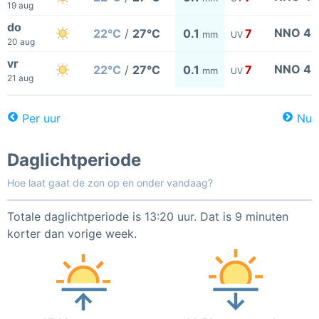
19 aug
do
NNO 4
22°C
/
27°C
0.1
7
mm
UV
20 aug
vr
NNO 4
22°C
/
27°C
0.1
7
mm
UV
21 aug
Per uur
Nu
Daglichtperiode
Hoe laat gaat de zon op en onder vandaag?
Totale daglichtperiode is 13:20 uur. Dat is 9 minuten
korter dan vorige week.