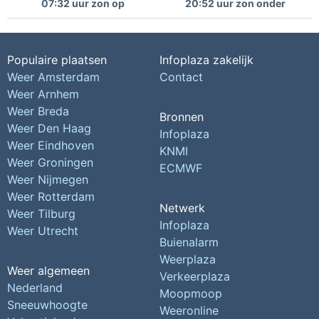
07:32 uur zon op
20:52 uur zon onder
Populaire plaatsen
Infoplaza zakelijk
Weer Amsterdam
Contact
Weer Arnhem
Weer Breda
Bronnen
Weer Den Haag
Infoplaza
Weer Eindhoven
KNMI
Weer Groningen
ECMWF
Weer Nijmegen
Weer Rotterdam
Netwerk
Weer Tilburg
Infoplaza
Weer Utrecht
Buienalarm
Weerplaza
Weer algemeen
Verkeerplaza
Nederland
Moopmoop
Sneeuwhoogte
Weeronline