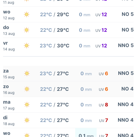
11 aug
wo
NO 5
22°C
/
29°C
0
12
mm
UV
12 aug
do
NO 5
22°C
/
29°C
0
12
mm
UV
13 aug
vr
NNO 5
23°C
/
30°C
0
12
mm
UV
14 aug
za
NNO 5
23°C
/
27°C
0
6
mm
UV
15 aug
zo
NO 4
22°C
/
27°C
0
6
mm
UV
16 aug
ma
NNO 4
22°C
/
27°C
0
8
mm
UV
17 aug
di
NNO 4
22°C
/
27°C
0
7
mm
UV
18 aug
wo
NNO 4
22°C
/
27°C
0.1
7
mm
UV