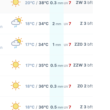
ZW 3
bft
20°C
/
38°C
0.3
7
mm
UV
Z 3
bft
18°C
/
34°C
2
7
mm
UV
on
ZZO 3
bft
17°C
/
34°C
1
7
mm
UV
on
ZZW 3
bft
17°C
/
35°C
0.5
7
mm
UV
ZO 2
bft
18°C
/
36°C
0.3
7
mm
UV
Z 3
bft
18°C
/
36°C
0.5
7
mm
UV