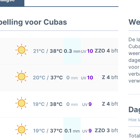
elling voor Cubas
Wee
De l
Cuba
ZZO 4
bft
21°C
/
38°C
0.3
10
mm
UV
weer
dage
voor
verb
Z 4
bft
20°C
/
37°C
0
10
mm
UV
verw
Z 4
bft
19°C
/
38°C
0
9
mm
UV
Da
Hoe l
ZZO 3
bft
19°C
/
37°C
0.1
9
mm
UV
Total