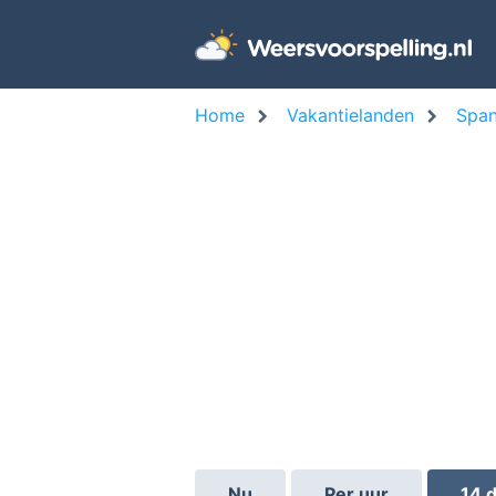
Home
Vakantielanden
Span
Nu
Per uur
14 