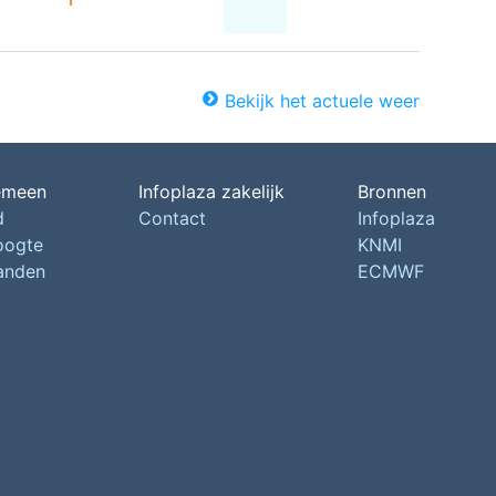
Bekijk het actuele weer
emeen
Infoplaza zakelijk
Bronnen
d
Contact
Infoplaza
oogte
KNMI
landen
ECMWF