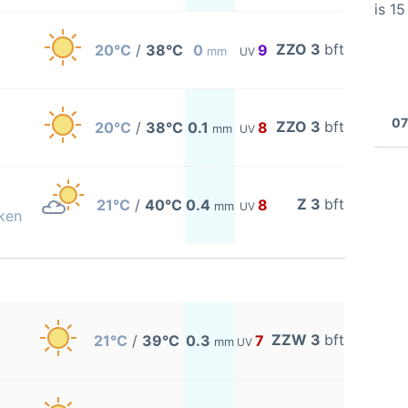
is 1
ZZO 3
bft
20°C
/
38°C
0
9
mm
UV
07
ZZO 3
bft
20°C
/
38°C
0.1
8
mm
UV
Z 3
bft
21°C
/
40°C
0.4
8
mm
UV
ken
ZZW 3
bft
21°C
/
39°C
0.3
7
mm
UV