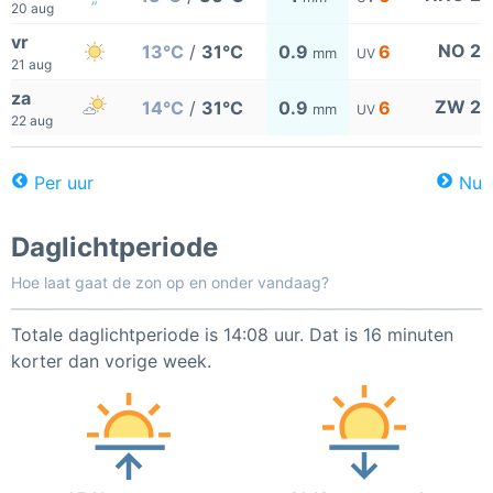
20 aug
vr
NO 2
13°C
/
31°C
0.9
6
mm
UV
21 aug
za
ZW 2
14°C
/
31°C
0.9
6
mm
UV
22 aug
Per uur
Nu
Daglichtperiode
Hoe laat gaat de zon op en onder vandaag?
Totale daglichtperiode is 14:08 uur. Dat is 16 minuten
korter dan vorige week.