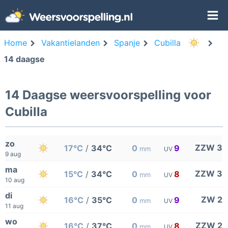
Home
Vakantielanden
Spanje
Cubilla
14 daagse
14 Daagse weersvoorspelling voor
Cubilla
zo
ZZW 3
17°C
/
34°C
0
9
mm
UV
9 aug
ma
ZZW 3
15°C
/
34°C
0
8
mm
UV
10 aug
di
ZW 2
16°C
/
35°C
0
9
mm
UV
11 aug
wo
ZZW 2
16°C
/
37°C
0
8
mm
UV