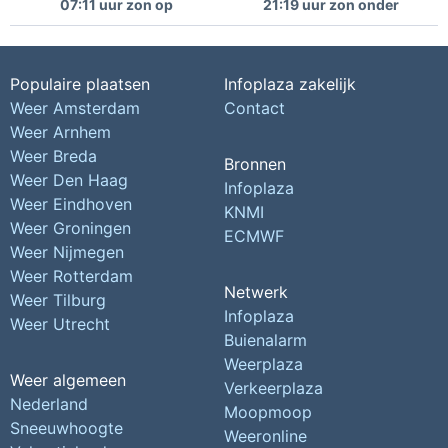
07:11 uur zon op
21:19 uur zon onder
Populaire plaatsen
Infoplaza zakelijk
Weer Amsterdam
Contact
Weer Arnhem
Weer Breda
Bronnen
Weer Den Haag
Infoplaza
Weer Eindhoven
KNMI
Weer Groningen
ECMWF
Weer Nijmegen
Weer Rotterdam
Netwerk
Weer Tilburg
Infoplaza
Weer Utrecht
Buienalarm
Weerplaza
Weer algemeen
Verkeerplaza
Nederland
Moopmoop
Sneeuwhoogte
Weeronline