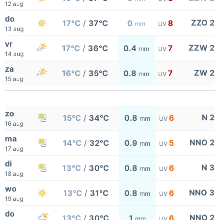
12 aug
do
ZZO 2
17°C
/
37°C
0
8
mm
UV
13 aug
vr
ZZW 2
17°C
/
36°C
0.4
7
mm
UV
14 aug
za
ZW 2
16°C
/
35°C
0.8
7
mm
UV
15 aug
zo
N 2
15°C
/
34°C
0.8
6
mm
UV
16 aug
ma
NNO 2
14°C
/
32°C
0.9
5
mm
UV
17 aug
di
N 3
13°C
/
30°C
0.8
6
mm
UV
18 aug
wo
NNO 3
13°C
/
31°C
0.8
6
mm
UV
19 aug
do
NNO 2
13°C
/
30°C
1
6
mm
UV