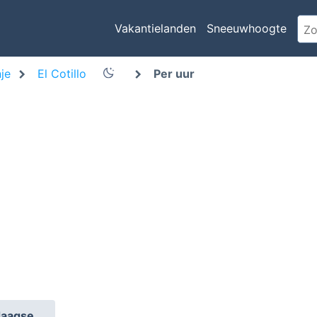
Vakantielanden
Sneeuwhoogte
je
El Cotillo
Per uur
daagse