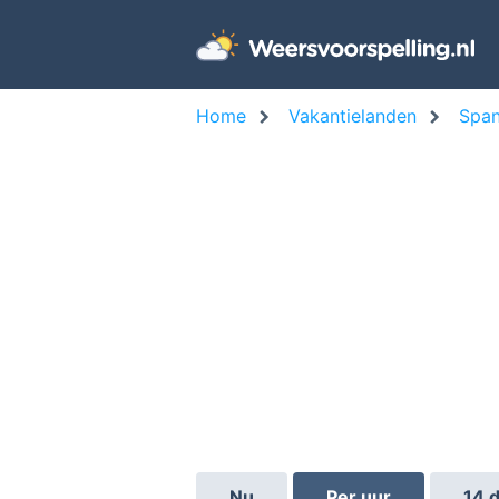
Home
Vakantielanden
Span
Nu
Per uur
14 