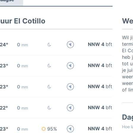
ur El Cotillo
Wee
Wil j
termi
NNW 4
bft
24°
0
mm
El C
heb j
tot 
NNW 4
bft
23°
0
mm
je ju
weer
weer
NNW 4
bft
23°
0
mm
of li
NNW 4
bft
22°
0
mm
Da
Hoe l
NNW 4
bft
23°
0
95%
mm