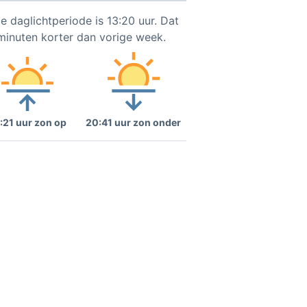
e daglichtperiode is 13:20 uur. Dat
 minuten korter dan vorige week.
:21 uur zon op
20:41 uur zon onder