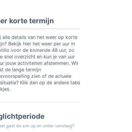
r korte termijn
ij alle details van het weer op korte
jn? Bekijk hier het weer per uur in
otillo voor de komende 48 uur, zo
e snel overzicht en kun je van uur
uur jouw activiteiten afstemmen. Wil
ist de lange termijn
svoorspelling zien of de actuele
situatie? Klik dan op de andere tabs
nkjes.
glichtperiode
aat gaat de zon op en onder vandaag?