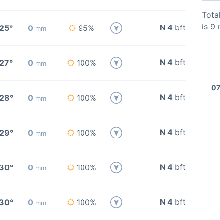
Total
is 9
N 4
bft
25°
0
95%
mm
N 4
bft
27°
0
100%
mm
07
N 4
bft
28°
0
100%
mm
N 4
bft
29°
0
100%
mm
N 4
bft
30°
0
100%
mm
N 4
bft
30°
0
100%
mm