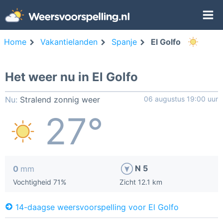
Home
Vakantielanden
Spanje
El Golfo
Het weer nu in El Golfo
Nu:
Stralend zonnig weer
06 augustus 19:00 uur
27°
N 5
0
mm
Vochtigheid 71%
Zicht 12.1 km
14-daagse weersvoorspelling voor El Golfo