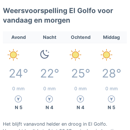
Weersvoorspelling El Golfo voor
vandaag en morgen
Avond
Nacht
Ochtend
Middag
24°
22°
25°
28°
0 mm
0 mm
0 mm
0 mm
N 5
N 4
N 4
N 5
Het blijft vanavond helder en droog in El Golfo.