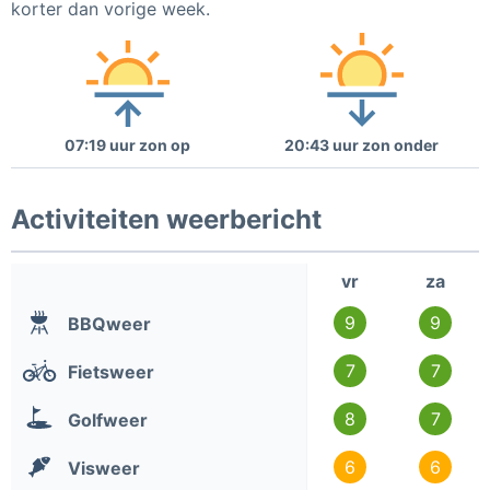
korter dan vorige week.
07:19 uur zon op
20:43 uur zon onder
Activiteiten weerbericht
vr
za
9
9
BBQweer
7
7
Fietsweer
8
7
Golfweer
6
6
Visweer