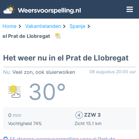
Home
Vakantielanden
Spanje
el Prat de Llobregat
Het weer nu in el Prat de Llobregat
Nu:
Veel zon, ook sluierwolken
08 augustus 20:00 uur
30°
ZZW 3
0
mm
Vochtigheid 74%
Zicht 15.1 km
14-daagse weersvoorspelling voor el Prat de