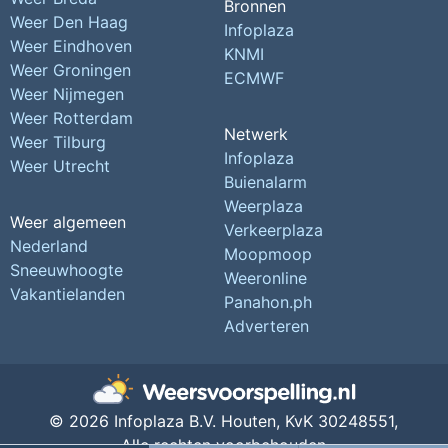
Bronnen
Weer Den Haag
Infoplaza
Weer Eindhoven
KNMI
Weer Groningen
ECMWF
Weer Nijmegen
Weer Rotterdam
Netwerk
Weer Tilburg
Infoplaza
Weer Utrecht
Buienalarm
Weerplaza
Weer algemeen
Verkeerplaza
Nederland
Moopmoop
Sneeuwhoogte
Weeronline
Vakantielanden
Panahon.ph
Adverteren
© 2026 Infoplaza B.V. Houten,
KvK 30248551,
Alle rechten voorbehouden