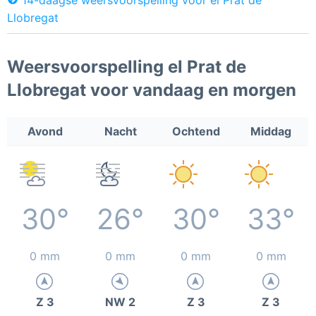
Llobregat
Weersvoorspelling el Prat de
Llobregat voor vandaag en morgen
Avond
Nacht
Ochtend
Middag
30°
26°
30°
33°
0 mm
0 mm
0 mm
0 mm
Z 3
NW 2
Z 3
Z 3