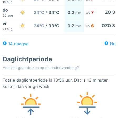
19 aug
do
ZO 3
24°C
/
34°C
0.2
7
mm
UV
20 aug
vr
OZO 3
24°C
/
33°C
0.2
6
mm
UV
21 aug
14 daagse
Nu
Daglichtperiode
Hoe laat gaat de zon op en onder vandaag?
Totale daglichtperiode is 13:56 uur. Dat is 13 minuten
korter dan vorige week.