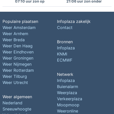
07:10 uur zon op
21:06 uur zon onder
Populaire plaatsen
Infoplaza zakelijk
Weer Amsterdam
Contact
Weer Arnhem
Weer Breda
Bronnen
Weer Den Haag
Infoplaza
Weer Eindhoven
KNMI
Weer Groningen
ECMWF
Weer Nijmegen
Weer Rotterdam
Netwerk
Weer Tilburg
Infoplaza
Weer Utrecht
Buienalarm
Weerplaza
Weer algemeen
Verkeerplaza
Nederland
Moopmoop
Sneeuwhoogte
Weeronline