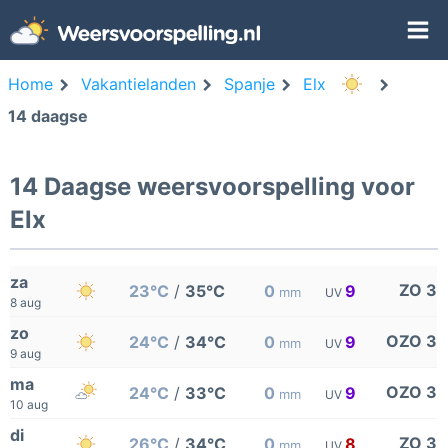
Home
Vakantielanden
Spanje
Elx
14 daagse
14 Daagse weersvoorspelling voor
Elx
za
ZO 3
23°C
/
35°C
0
9
mm
UV
8 aug
zo
OZO 3
24°C
/
34°C
0
9
mm
UV
9 aug
ma
OZO 3
24°C
/
33°C
0
9
mm
UV
10 aug
di
ZO 3
26°C
/
34°C
0
8
mm
UV