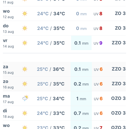
11 aug
wo
ZO 3
24°C
/
34°C
0
8
mm
UV
12 aug
do
ZO 3
24°C
/
35°C
0
8
mm
UV
13 aug
vr
ZZO 3
24°C
/
35°C
0.1
9
mm
UV
14 aug
za
ZZO 3
25°C
/
36°C
0.1
6
mm
UV
15 aug
zo
ZZO 3
25°C
/
35°C
0.2
6
mm
UV
16 aug
ma
OZO 3
25°C
/
34°C
1
6
mm
UV
17 aug
di
OZO 3
24°C
/
33°C
0.7
6
mm
UV
18 aug
wo
OZO 3
23°C
/
33°C
0.2
7
mm
UV