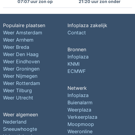
07:07 uur zon op
21:20 uur zon onder
Populaire plaatsen
Infoplaza zakelijk
Weer Amsterdam
Contact
Weer Arnhem
Weer Breda
Bronnen
Weer Den Haag
Infoplaza
Weer Eindhoven
KNMI
Weer Groningen
ECMWF
Weer Nijmegen
Weer Rotterdam
Netwerk
Weer Tilburg
Infoplaza
Weer Utrecht
Buienalarm
Weerplaza
Weer algemeen
Verkeerplaza
Nederland
Moopmoop
Sneeuwhoogte
Weeronline