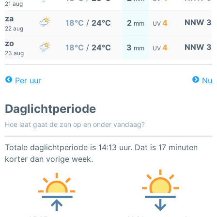
21 aug
za
NNW 3
18°C
/
24°C
2
4
mm
UV
22 aug
zo
NNW 3
18°C
/
24°C
3
4
mm
UV
23 aug
Per uur
Nu
Daglichtperiode
Hoe laat gaat de zon op en onder vandaag?
Totale daglichtperiode is 14:13 uur. Dat is 17 minuten
korter dan vorige week.