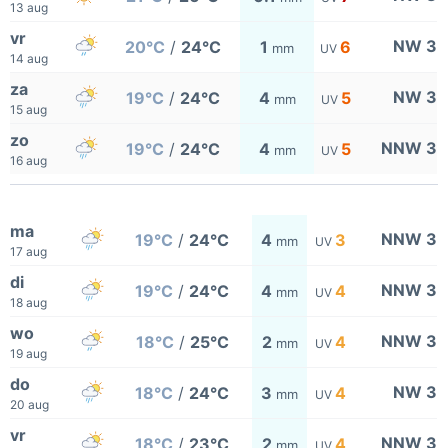
13 aug
vr
NW 3
20°C
/
24°C
1
6
mm
UV
14 aug
za
NW 3
19°C
/
24°C
4
5
mm
UV
15 aug
zo
NNW 3
19°C
/
24°C
4
5
mm
UV
16 aug
ma
NNW 3
19°C
/
24°C
4
3
mm
UV
17 aug
di
NNW 3
19°C
/
24°C
4
4
mm
UV
18 aug
wo
NNW 3
18°C
/
25°C
2
4
mm
UV
19 aug
do
NW 3
18°C
/
24°C
3
4
mm
UV
20 aug
vr
NNW 3
18°C
/
23°C
2
4
mm
UV