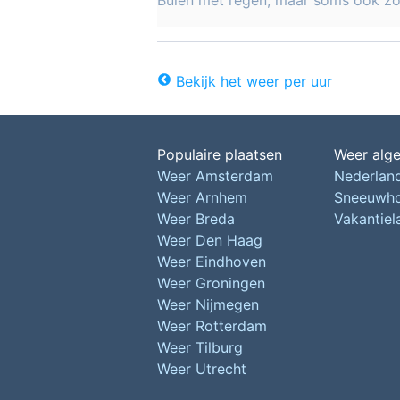
Buien met regen, maar soms ook z
Bekijk het weer per uur
Populaire plaatsen
Weer alg
Weer Amsterdam
Nederlan
Weer Arnhem
Sneeuwh
Weer Breda
Vakantie
Weer Den Haag
Weer Eindhoven
Weer Groningen
Weer Nijmegen
Weer Rotterdam
Weer Tilburg
Weer Utrecht