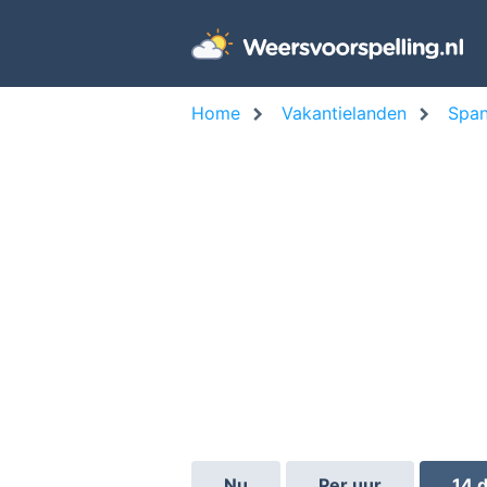
Home
Vakantielanden
Span
Nu
Per uur
14 