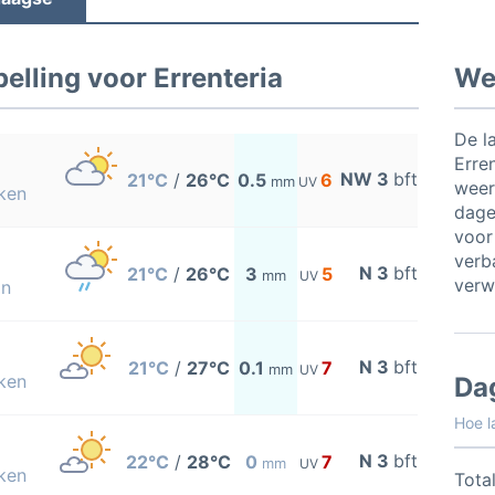
lling voor Errenteria
Wee
De l
Erre
NW 3
bft
21°C
/
26°C
0.5
6
mm
UV
weer
ken
dage
voor
verb
N 3
bft
21°C
/
26°C
3
5
mm
UV
verw
on
N 3
bft
21°C
/
27°C
0.1
7
mm
UV
ken
Da
Hoe l
N 3
bft
22°C
/
28°C
0
7
mm
UV
ken
Total