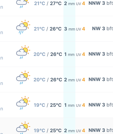
NNW 3
bft
21°C
/
27°C
2
4
mm
UV
on
NW 3
bft
21°C
/
26°C
3
4
mm
UV
on
NNW 3
bft
20°C
/
26°C
1
4
mm
UV
on
NNW 3
bft
20°C
/
26°C
2
4
mm
UV
on
NNW 3
bft
19°C
/
25°C
1
4
mm
UV
on
NNW 3
bft
19°C
/
25°C
2
4
mm
UV