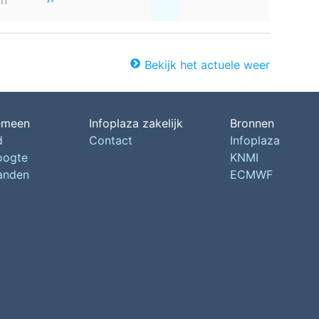
on
Bekijk het actuele weer
emeen
Infoplaza zakelijk
Bronnen
d
Contact
Infoplaza
oogte
KNMI
landen
ECMWF