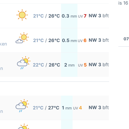
is 1
NW 3
bft
21°C
/
26°C
0.3
7
mm
UV
07
NW 3
bft
21°C
/
26°C
0.5
6
mm
UV
ken
NW 3
bft
22°C
/
26°C
2
5
mm
UV
on
NW 3
bft
21°C
/
27°C
1
4
mm
UV
on